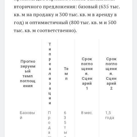
вторичного предложения: базовый (635 тыс.
кв. м на продажу и 300 тыс. кв. м в аренду в
год) и оптимистичный (800 тыс. кв. м и 500
тыс. кв. м соответственно).
Т
и
п
р
Срок
Срок
Прогно
е
погло
погло
зируем
а
Те
щени
щени
ый
л
м
я.
я.
темп
и
п
Сцен
Сцен
поглощ
з
арий
арий
ения
а
1
2
ц
и
и
Базовы
П
6
8 мес.
1,5
й
р
3
года
о
5
д
т
а
ы