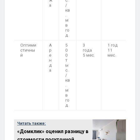
ж
с.
а
/
кв
.
м
в
го
д
Оптими
А
5
3
1 год
стичны
р
0
года
11
й
е
0
5 мес.
мес.
н
т
д
ы
а
с.
/
кв
.
м
в
го
д
Читать также:
«Домклик» оценил разницу в
стоимости посуточной