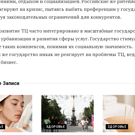
ениями, отдыхом и социализацией. Российские же ритейл
агируют на кризис, пытаясь выбить преференции у госуд
буя законодательных ограничений для конкурентов.
 развитие ТЦ часто интегрировано в масштабные государ
 урбанизации и развития сферы услуг. Государство стиму
е таких комплексов, понимая их социальную значимость.
 же государство никак не реагирует на проблемы ТЦ, вед
бизнес.
е
Записи
ЬЕ
ЗДОРОВЬЕ
ЗДОРОВЬЕ