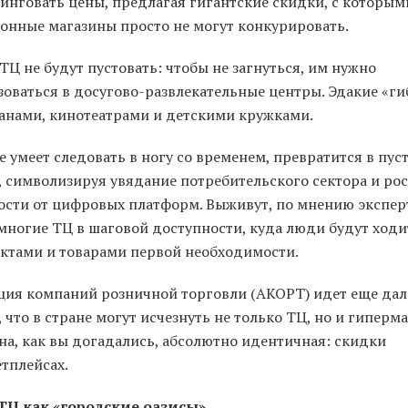
инговать цены, предлагая гигантские скидки, с которым
онные магазины просто не могут конкурировать.
ТЦ не будут пустовать: чтобы не загнуться, им нужно
зоваться в досугово-развлекательные центры. Эдакие «г
ранами, кинотеатрами и детскими кружками.
не умеет следовать в ногу со временем, превратится в пус
, символизируя увядание потребительского сектора и рос
ости от цифровых платформ. Выживут, по мнению экспер
многие ТЦ в шаговой доступности, куда люди будут ходи
уктами и товарами первой необходимости.
ция компаний розничной торговли (АКОРТ) идет еще дал
 что в стране могут исчезнуть не только ТЦ, но и гиперм
на, как вы догадались, абсолютно идентичная: скидки
тплейсах.
ТЦ как «городские оазисы»