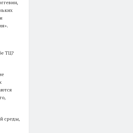
оггевин,
еньких
и
мя».
бе ТЦ?
ие
х
аются
го,
й среды,