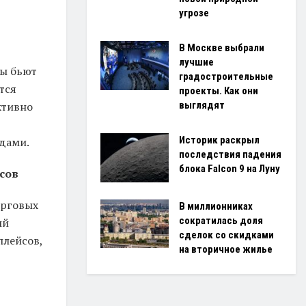
угрозе
В Москве выбрали
лучшие
ры бьют
градостроительные
тся
проекты. Как они
выглядят
ктивно
Историк раскрыл
дами.
последствия падения
блока Falcon 9 на Луну
сов
орговых
В миллионниках
сократилась доля
ый
сделок со скидками
плейсов,
на вторичное жилье