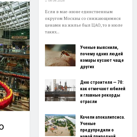
08.08.2026
Если в мае-июне единственным
округом Москвы со снижающимися
ценами на жилье был ЦАО, то в июле
таких...
Ученые выяснили,
почему одних людей
комары кусают чаще
других
Дню строителя — 70:
как отмечают юбилей
и главные рекорды
отрасли
Качели апокалипсиса.
Ученые
о
предупредили о
новой природной