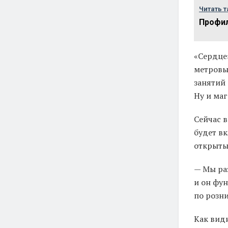
Читать т
Профил
«Сердце
метровы
занятий
Ну и маг
Сейчас в
будет вк
открыты
— Мы ра
и он фу
по розни
Как вид