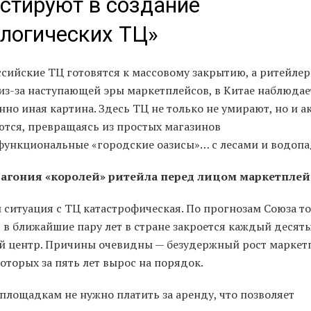
стируют в создание
логических ТЦ»
ссийские ТЦ готовятся к массовому закрытию, а ритейле
 из-за наступающей эры маркетплейсов, в Китае наблюдае
но иная картина. Здесь ТЦ не только не умирают, но и а
ются, превращаясь из простых магазинов
функциональные «городские оазисы»… с лесами и водопа
 агония «королей» ритейла перед лицом маркетплей
и ситуация с ТЦ катастрофическая. По прогнозам Союза т
, в ближайшие пару лет в стране закроется каждый десят
й центр. Причины очевидны — безудержный рост маркет
оторых за пять лет вырос на порядок.
площадкам не нужно платить за аренду, что позволяет