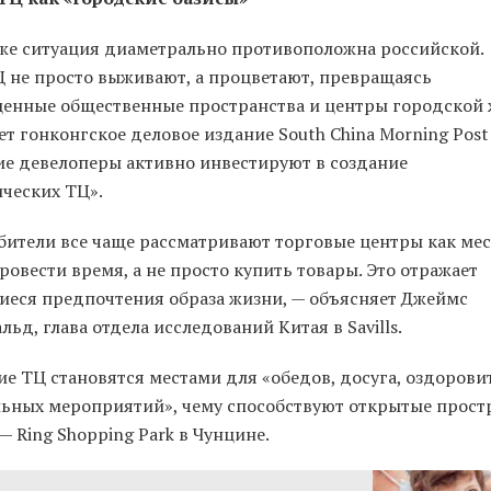
 же ситуация диаметрально противоположна российской.
Ц не просто выживают, а процветают, превращаясь
ценные общественные пространства и центры городской 
т гонконгское деловое издание South China Morning Post
ие девелоперы активно инвестируют в создание
ических ТЦ».
бители все чаще рассматривают торговые центры как мест
овести время, а не просто купить товары. Это отражает
еся предпочтения образа жизни, — объясняет Джеймс
ьд, глава отдела исследований Китая в Savills.
ие ТЦ становятся местами для «обедов, досуга, оздоров
льных мероприятий», чему способствуют открытые простр
 Ring Shopping Park в Чунцине.