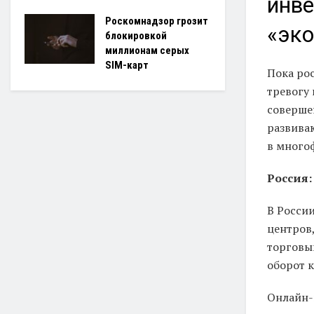
инве
Роскомнадзор грозит
«эко
блокировкой
миллионам серых
SIM-карт
Пока ро
тревогу
совершен
развива
в много
Россия:
В Росси
центров
торговы
оборот к
Онлайн-