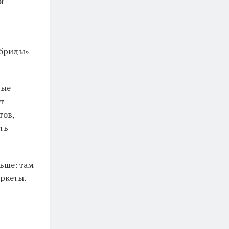
и
ибриды»
тые
т
тов,
ть
ьше: там
аркеты.