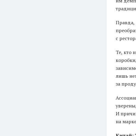
им демп
традици
Правда, 
преобра
с ресто
Те, кто 
коробки
зависим
лишь не
за прод
Ассоциа
уверены,
И причи
на марке
Китай: 