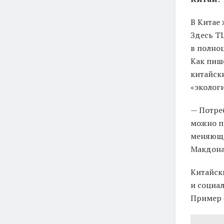
В Китае
Здесь Т
в полно
Как пише
китайск
«эколог
— Потре
можно пр
меняющи
Макдонал
Китайск
и социа
Пример —