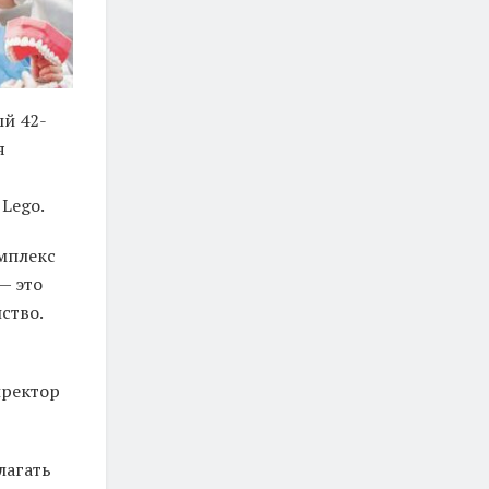
ый 42-
я
Lego.
омплекс
— это
ство.
иректор
лагать