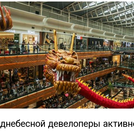
днебесной девелоперы активн