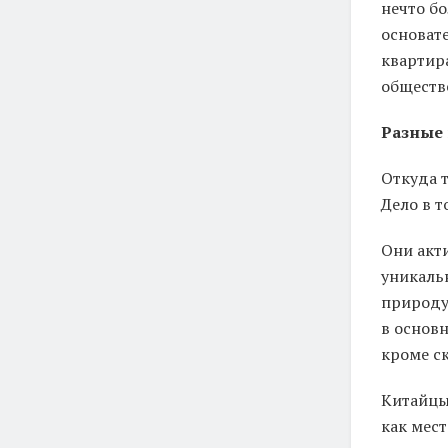
нечто бо
основате
квартир
обществ
Разные 
Откуда т
Дело в т
Они акт
уникаль
природу
в основн
кроме с
Китайцы
как мест