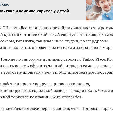
акже:
актика и лечение кариеса у детей
» ТЦ — это Лес мерцающих огней, так называется огромн
й крытый ботанический сад. А еще тут есть площадки дл
 боксом, картинга, танцевальные студии, роллердромы.
азины, конечно, овключая один из самых больших в мире 
 Пекине по такому же принципу строится Taikoo Place. К
лючать восемь офисных зданий, отель, но самое главное, 
е торговые площади у реки и обширное зеленое простран
зработали проект вокруг паркового концепта,
нкционирует как городской оазис, — говорит Хань Чжи, д
чной торговле компании Swire Properties.
но, китайские девелоперы осознали, что ТЦ должны пред