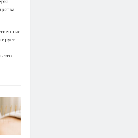
еры
арства
ственные
лирует
ь это