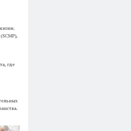
жизни.
 (SCMP),
а, где
ительных
анства.