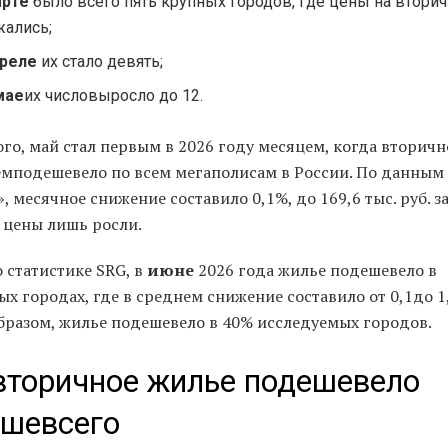
арте
было всего пять крупных городов, где цены на втори
жались;
реле
их стало девять;
мае
их числовыросло до 12.
го, май стал первым в 2026 году месяцем, когда вторич
емподешевело по всем мегаполисам в России. По данным
, месячное снижение составило 0,1%, до 169,6 тыс. руб. за 
 цены лишь росли.
 статистике SRG, в
июне
2026 года жилье подешевело в
х городах, где в среднем снижение составило от 0,1до 1
бразом, жилье подешевело в 40% исследуемых городов.
вторичное жилье подешевело
ьшевсего