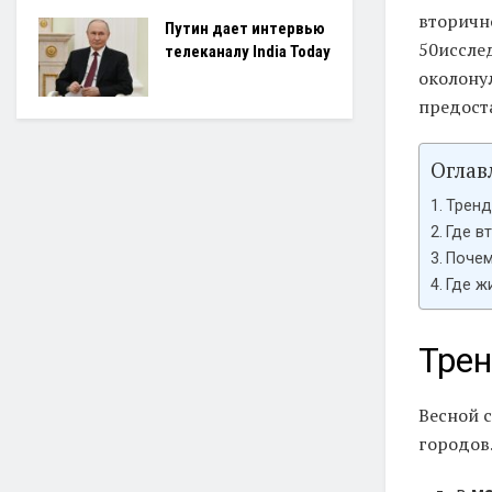
вторичн
Путин дает интервью
50иссле
телеканалу India Today
околону
предост
Оглав
Тренд
Где в
Почем
Где ж
Трен
Весной 
городов