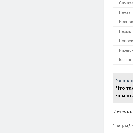
Самар
Пенза
Ивано
Пермь
Новоси
Ижевс
Казань
Читать т
Что та
чем от
Источни
Тверь(Фо