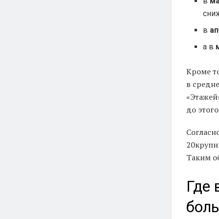
в
м
сни
в
ап
а в
Кроме то
в средн
«Этажей»
до этого
Согласно
20крупны
Таким о
Где 
бол