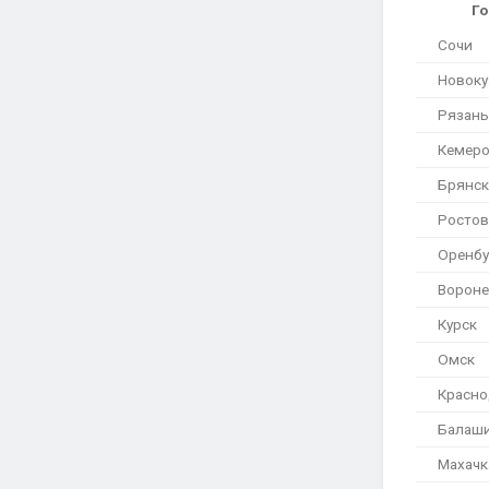
Г
Сочи
Новоку
Рязань
Кемер
Брянск
Ростов
Оренбу
Ворон
Курск
Омск
Красно
Балаш
Махачк