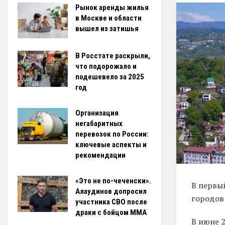
Рынок аренды жилья
в Москве и области
вышел из затишья
В Росстате раскрыли,
что подорожало и
подешевело за 2025
год
Организация
негабаритных
перевозок по России:
ключевые аспекты и
рекомендации
«Это не по-чеченски».
В первы
Алаудинов допросил
городов 
участника СВО после
драки с бойцом ММА
В июне 2