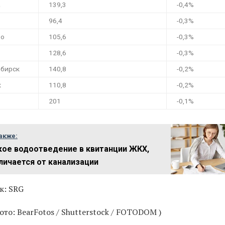
а
139,3
-0,4%
96,4
-0,3%
во
105,6
-0,3%
128,6
-0,3%
бирск
140,8
-0,2%
к
110,8
-0,2%
201
-0,1%
акже:
кое водоотведение в квитанции ЖКХ,
личается от канализации
к: SRG
то: BearFotos / Shutterstock / FOTODOM )