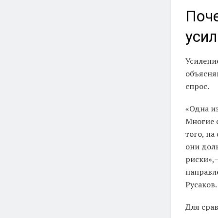
Поче
усил
Усилени
объясня
спрос.
«Одна и
Многие 
того, н
они дол
риски»,
направл
Русаков.
Для сра