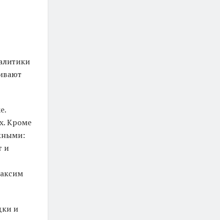
налитики
чивают
е.
х. Кроме
жными:
т и
Максим
дки и