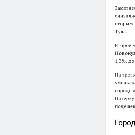
Заметне
снизили
вторым 
Тула.
Второе 
Новоку
1,3%, до
На трет
уменьшил
городе ж
Пятерку
подешеве
Город