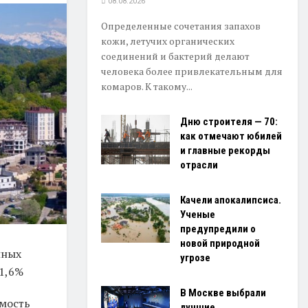
08.08.2026
Определенные сочетания запахов
кожи, летучих органических
соединений и бактерий делают
человека более привлекательным для
комаров. К такому...
Дню строителя — 70:
как отмечают юбилей
и главные рекорды
отрасли
Качели апокалипсиса.
Ученые
предупредили о
новой природной
пных
угрозе
 1,6%
В Москве выбрали
имость
лучшие