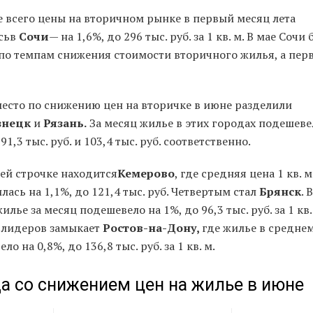
е всего цены на вторичном рынке в первый месяц лета
сьв
Сочи
— на 1,6%, до 296 тыс. руб. за 1 кв. м. В мае Сочи
по темпам снижения стоимости вторичного жилья, а пер
место по снижению цен на вторичке в июне разделили
знецк
и
Рязань.
За месяц жилье в этих городах подешеве
 91,3 тыс. руб. и 103,4 тыс. руб. соответственно.
ьей строчке находится
Кемерово
, где средняя цена 1 кв. 
ась на 1,1%, до 121,4 тыс. руб. Четвертым стал
Брянск
. 
илье за месяц подешевело на 1%, до 96,3 тыс. руб. за 1 кв.
 лидеров замыкает
Ростов-на-Дону,
где жилье в средне
ло на 0,8%, до 136,8 тыс. руб. за 1 кв. м.
а со снижением цен на жилье в июне