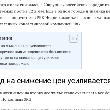
ого жилья снизилась в 20крупных российских городах из
дуемых против 12 в мае. Еще в одном городе динамика ц
левая, подсчитала «РБК Недвижимость» на основе данных
авленных консалтинговой компанией SRG.
ления
 на снижение цен усиливается
торичное жилье подешевело большевсего
у тренд на снижение цен усилился
илье подорожало
д на снижение цен усиливаетс
снижениецен на вторичное жилье стало охватывать все б
. По данным SRG: