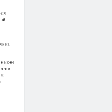
 был
вой—
ло на
м в июне
В этом
 м.
м