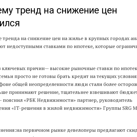
му тренд на снижение цен
ился
е тренда на снижение цен на жилье в крупных городах а
ют недоступными ставками по ипотеке, которые ограни
з ключевых причин— высокие рыночные ставки по ипотек
семьи просто не готовы брать кредит на текущих условия
а фоне общей неопределенности люди стали более осторо
ьше принимают решение, тщательнее взвешивают бюдже
— пояснил «РБК Недвижимости» партнер, руководитель
ения «IT-решения в жилой недвижимости» Группы SRG 
внения:на первичном рынке девелоперы предлагают ски