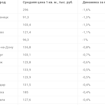
ород
Средняя цена 1 кв. м., тыс. руб.
Динамика за 
296
-1,6%
знецк
91,3
-1,3%
103,4
-1,3%
ово
121,4
-1,1%
96,3
-1%
-на-Дону
136,8
-0,8%
рг
103,1
-0,7%
еж
123,8
-0,6%
133,9
-0,5%
123,9
-0,5%
дар
131,5
-0,4%
иха
185
-0,4%
ала
127,6
-0,4%