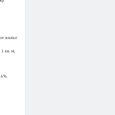
чку
ное жилье
1 кв. м,
,6%.