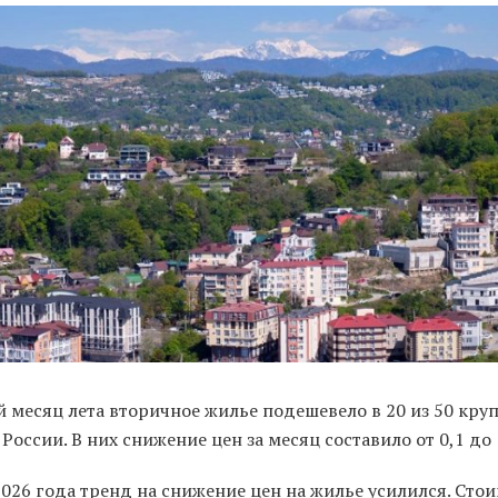
й месяц лета вторичное жилье подешевело в 20 из 50 кру
России. В них снижение цен за месяц составило от 0,1 до
026 года тренд на снижение цен на жилье усилился. Сто