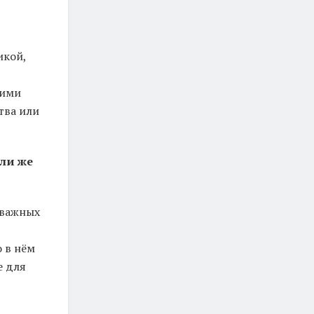
икой,
кими
тва или
ли же
 важных
 в нём
е для