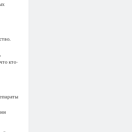
ых
ство.
,
что кто-
репараты
ции