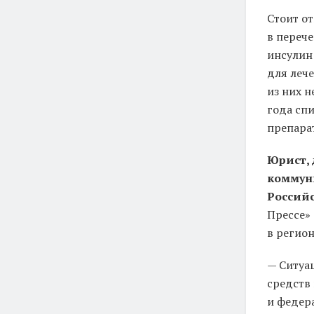
Стоит о
в переч
инсулин 
для лече
из них н
года спи
препара
Юрист,
коммун
Россий
Прессе» 
в регион
— Ситуа
средств
и федер