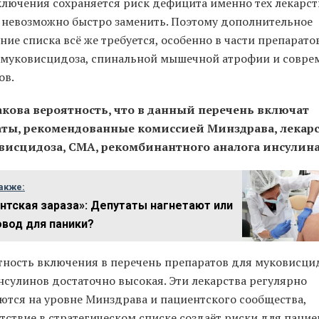
ключения сохраняется риск дефицита именно тех лекарст
 невозможно быстро заменить. Поэтому дополнительное
ие списка всё же требуется, особенно в части препарато
 муковисцидоза, спинальной мышечной атрофии и совре
ов.
акова вероятность, что в данный перечень включат
ты, рекомендованные комиссией Минздрава, лекар
висцидоза, СМА, рекомбинантного аналога инсулин
акже:
нтская зараза»: Депутаты нагнетают или
овод для паники?
тность включения в перечень препаратов для муковисцид
нсулинов достаточно высокая. Эти лекарства регулярно
ются на уровне Минздрава и пациентского сообщества,
утствие в стратегическом списке создаёт риски для пацие