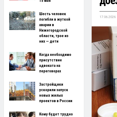
дое
15 мая
Шесть человек
17.06.2026
погибли в жуткой
аварии в
Нижегородской
области, трое из
них — дети
Когда необходимо
присутствие
адвоката на
переговорах
Застройщики
ускорили запуск
новых жилых
проектов в России
Кому будет трудно