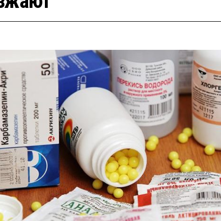
зжают