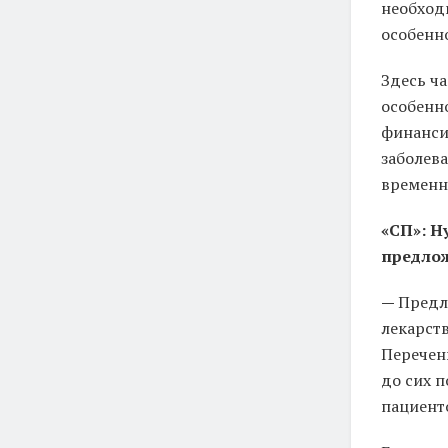
необход
особенн
Здесь ча
особенн
финанси
заболев
временн
«СП»: Н
предлож
—
Предл
лекарст
Перечен
до сих 
пациент