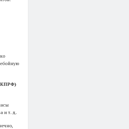
ько
ребойную
 КПРФ)
пасы
и т. д.
нечно,