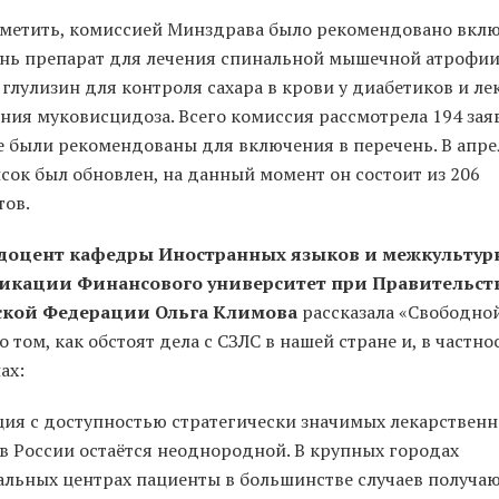
тметить, комиссией Минздрава было рекомендовано вкл
ень препарат для лечения спинальной мышечной атрофии
глулизин для контроля сахара в крови у диабетиков и ле
ния муковисцидоза. Всего комиссия рассмотрела 194 заяв
е были рекомендованы для включения в перечень. В апре
сок был обновлен, на данный момент он состоит из 206
тов.
 доцент кафедры Иностранных языков и межкультур
икации Финансового университет при Правительст
ской Федерации Ольга Климова
рассказала «Свободно
о том, как обстоят дела с СЗЛС в нашей стране и, в частно
ах:
ция с доступностью стратегически значимых лекарствен
 в России остаётся неоднородной. В крупных городах
альных центрах пациенты в большинстве случаев получа