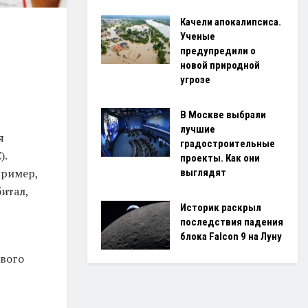
Качели апокалипсиса.
Ученые
предупредили о
—
новой природной
угрозе
В Москве выбрали
лучшие
я
градостроительные
).
проекты. Как они
пример,
выглядят
итал,
Историк раскрыл
последствия падения
блока Falcon 9 на Луну
евого