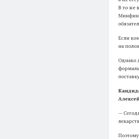
В то же 
Минфина
обязател
Если ко
на поло
Однако 
формаль
поставку
Кандида
Алексе
— Сегод
лекарств
Поэтому