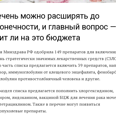
чень можно расширять до
онечности, и главный вопрос 
ит ли на это бюджета
я Минздрава РФ одобрила 149 препаратов для включени
нь стратегически значимых лекарственных средств (С3ЛС
ю часть списка предлагается включить 39 препаратов, на
вор, иммуноглобулин от клещевого энцефалита, фенобарб
лобулин противостолбнячный человека и другие.
раздел списка предлагается пополнить хлоргексидином,
иром, лидокаином, вакциной БЦЖ для лечения рака моч
 тетрациклином. Также в перечне могут появиться
опухолевые препараты.