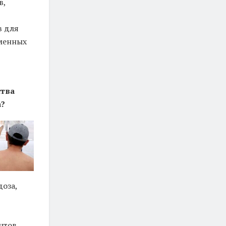
в,
в для
менных
ства
а?
оза,
нтов.