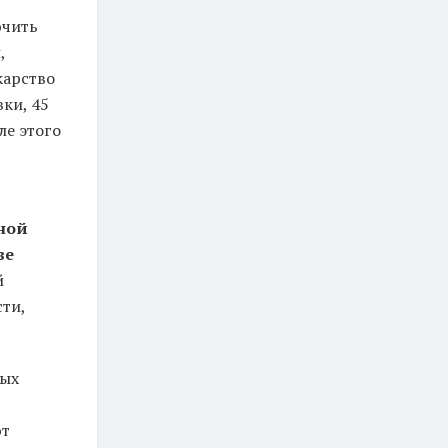
ючить
,
карство
ки, 45
ле этого
ной
ве
й
сти,
ных
ют