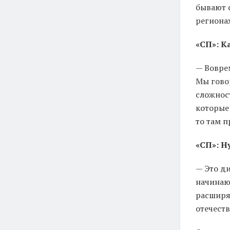
бывают 
регионах
«СП»: К
— Воврем
Мы гово
сложност
которые 
то там п
«СП»: Н
— Это ди
начинаю
расширя
отечест