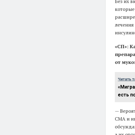
Без их в
которые
расширен
лечения
инсулин
«СП»: К
препара
от муко
Читать т
«Мигра
есть п
— Вероя
СМА и и
обсужда
а их отс