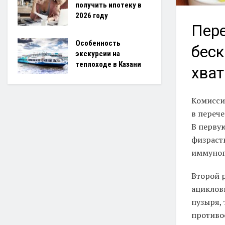
получить ипотеку в
2026 году
Пере
Особенность
беск
экскурсии на
теплоходе в Казани
хват
Комисси
в перече
В перву
физраст
иммуног
Второй 
ациклов
пузыря,
противо