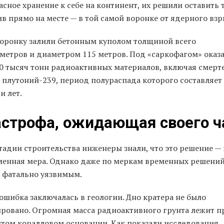
асное хранение к себе на континент, их решили оставить 
в прямо на месте — в той самой воронке от ядерного взр
воронку залили бетонным куполом толщиной всего
иметров и диаметром 115 метров. Под «саркофагом» оказ
20 тысяч тонн радиоактивных материалов, включая смерт
 плутоний-239, период полураспада которого составляет
и лет.
астрофа, ожидающая своего ч
тадии строительства инженеры знали, что это решение — 
менная мера. Однако даже по меркам временных решений
я фатально уязвимым.
ошибка заключалась в геологии. Дно кратера не было
ировано. Огромная масса радиоактивного грунта лежит 
стом коралловом основании. Как показали исследования