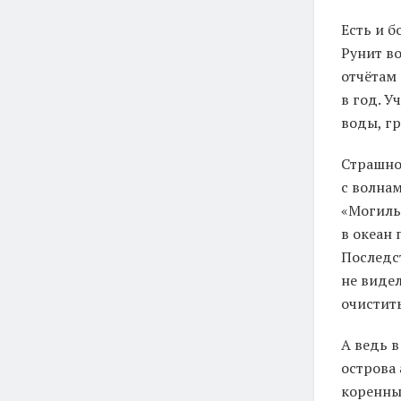
Есть и б
Рунит во
отчётам 
в год. У
воды, г
Страшно
с волна
«Могиль
в океан 
Последс
не видел
очистит
А ведь в
острова
коренны