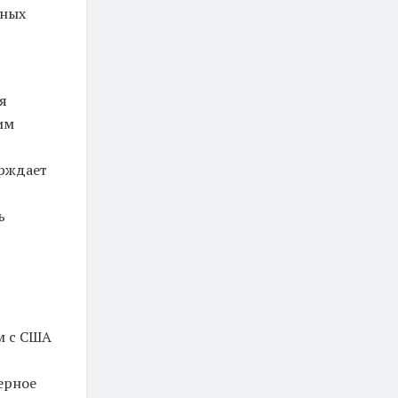
чных
я
им
рждает
ь
м с США
ерное