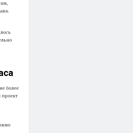
там,
ыва.
алось
ельно
аса
не более
 проект
прямо