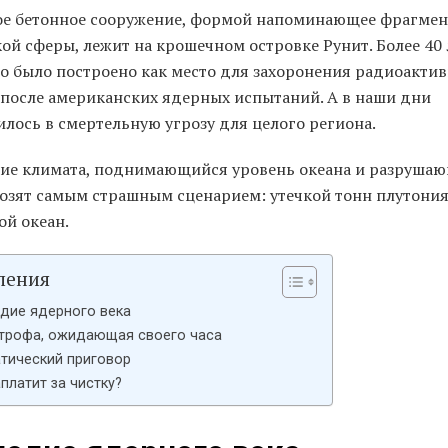
е бетонное сооружение, формой напоминающее фрагмен
ой сферы, лежит на крошечном островке Рунит. Более 40 
но было построено как место для захоронения радиоакти
 после американских ядерных испытаний. А в наши дни
лось в смертельную угрозу для целого региона.
ие климата, поднимающийся уровень океана и разруша
розят самым страшным сценарием: утечкой тонн плутони
ой океан.
ления
дие ядерного века
трофа, ожидающая своего часа
тический приговор
аплатит за чистку?