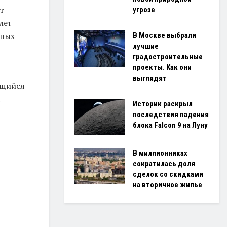
т
угрозе
лет
вных
В Москве выбрали
лучшие
градостроительные
проекты. Как они
выглядят
ющийся
я
Историк раскрыл
последствия падения
блока Falcon 9 на Луну
В миллионниках
сократилась доля
сделок со скидками
на вторичное жилье