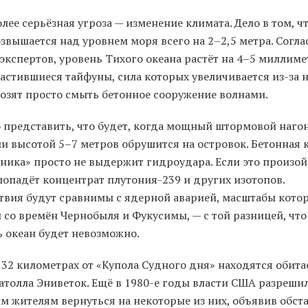
олее серьёзная угроза — изменение климата. Дело в том, ч
звышается над уровнем моря всего на 2–2,5 метра. Согла
экспертов, уровень Тихого океана растёт на 4–5 миллим
частившиеся тайфуны, сила которых увеличивается из-за 
розят просто смыть бетонное сооружение волнами.
 представить, что будет, когда мощный штормовой наго
ми высотой 5–7 метров обрушится на островок. Бетонная
ника» просто не выдержит гидроудара. Если это произой
попадёт концентрат плутония-239 и других изотопов.
твия будут сравнимы с ядерной аварией, масштабы кото
 со времён Чернобыля и Фукусимы, — с той разницей, что
ь океан будет невозможно.
 32 километрах от «Купола Судного дня» находятся обит
 атолла Эниветок. Ещё в 1980-е годы власти США разреши
м жителям вернуться на некоторые из них, объявив обст