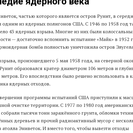
едие ядерного века
иветок, частью которого является остров Рунит, в серед
л одним из ядерных полигонов США. С 1946 по 1958 год т
ело 43 ядерных взрыва. Многие из них были колоссальн
ости — достаточно вспомнить испытание «Майк» в 1952 г
ермоядерная бомба полностью уничтожила остров Элугела
взрыва, произошедшего 5 мая 1958 года, на северной ок
 Рунит образовался кратер диаметром 106 метров и глуби
 метров. Его впоследствии было решено использовать в к
ика ядерных отходов.
авершения программы испытаний США приступили к мас
шной очистке территории. С 1977 по 1980 год американск
собрали тысячи тонн заражённого грунта, обломки техни
ённых деревьев и прочий радиоактивный мусор с нескол
 атолла Эниветок. И вместо того, чтобы вывезти отходы