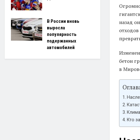
Огромно
гигантск
В России вновь
назад о
выросла
отходов
популярность
преврати
подержанных
автомобилей
Изменен
бетон г
в Миров
Оглав
Насле
Катас
Клима
Кто з