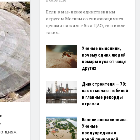
08.08.2026
Если в мае-июне единственным
округом Москвы со снижающимися
ценами на жилье был ЦАО, то в июле
таких...
Ученые выяснили,
почему одних людей
комары кусают чаще
других
Дню строителя — 70:
как отмечают юбилей
и главные рекорды
отрасли
в
Качели апокалипсиса.
и
Ученые
о дня».
предупредили о
новой природной