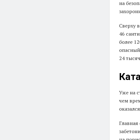
на безоп
захорони
Сверху 
46 сант
более 1
опасный
24 тысяч
Кат
Уже на с
чем вре
оказалс
Главная 
забетон
на пори