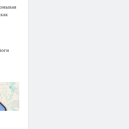
 омывая
 как
логи
я