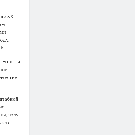
ине XX
ам
ыми
оду,
б.
онечности
ной
ачестве
штабной
ие
ки, золу
ьких