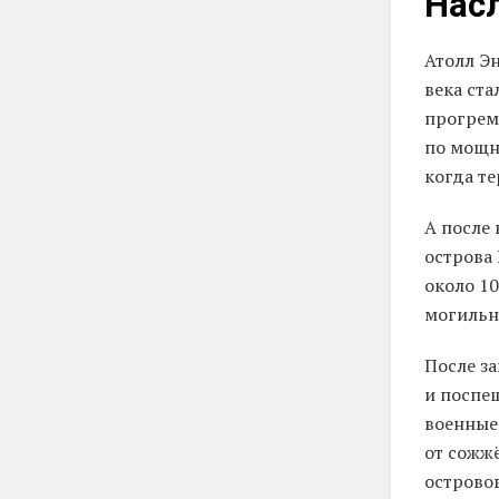
Насл
Атолл Эн
века ста
прогрем
по мощн
когда т
А после 
острова
около 10
могильн
После з
и поспе
военные 
от сожж
островов