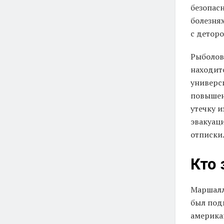
безопасн
болезнях
с детор
Рыболов
находит
универс
повышен
утечку 
эвакуац
отписки
Кто 
Маршалл
был под
американ