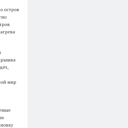
то остров
сно
етров
нагрева
н
 крышка
дёт,
рой мир
аемые
ли
ановку