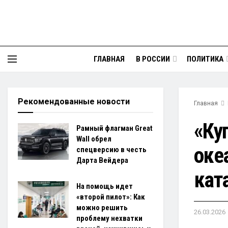
ГЛАВНАЯ
В РОССИИ
ПОЛИТИКА
Рекомендованные новости
Главная
«Ку
Рамный флагман Great
Wall обрел
оке
спецверсию в честь
Дарта Вейдера
кат
На помощь идет
«второй пилот»: Как
можно решить
26.03.2026
проблему нехватки