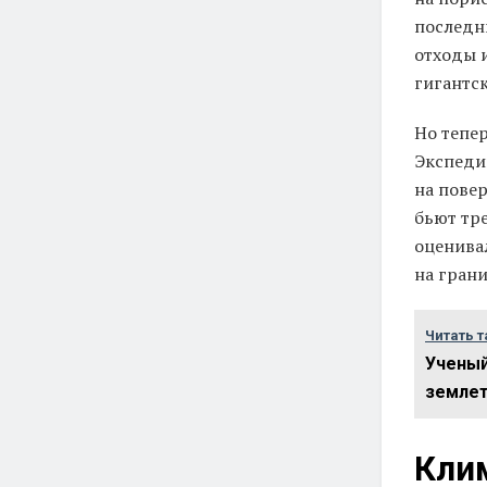
последн
отходы и
гигантск
Но тепер
Экспеди
на пове
бьют тр
оценивал
на гран
Читать т
Ученый
землет
Кли