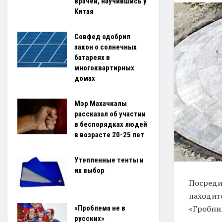
врачей, научившись у
Китая
Совфед одобрил
закон о солнечных
батареях в
многоквартирных
домах
Мэр Махачкалы
рассказал об участии
в беспорядках людей
в возрасте 20-25 лет
Утепленные тенты и
их выбор
Посреди
находит
«Гробни
«Проблема не в
русских»