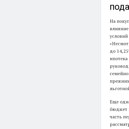
пода
На поку
влияние
условий
«Несмотр
до 14,2
ипотека
руковод
семейной
прежних
льготной
Еще одн
бюджет 
часть п
рассмат