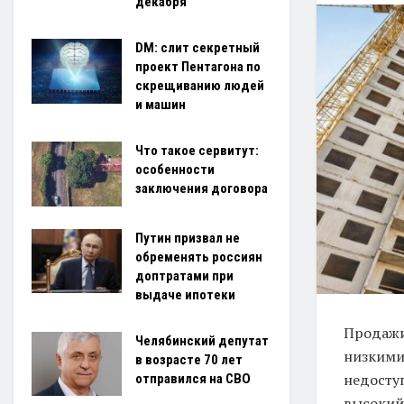
декабря
DM: слит секретный
проект Пентагона по
скрещиванию людей
и машин
Что такое сервитут:
особенности
заключения договора
Путин призвал не
обременять россиян
доптратами при
выдаче ипотеки
Продажи
Челябинский депутат
низкими
в возрасте 70 лет
недоступ
отправился на СВО
высокий