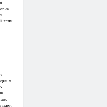
ой
ъемов
ся
 Пыпин.
и
ов
первом
 А
ин
ицах
езает,