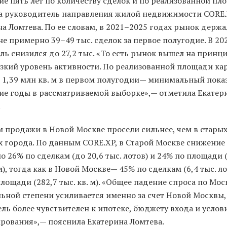
е пять лет по количеству сделок и по реализованной пл
а руководитель направления жилой недвижимости CORE
а Ломтева. По ее словам, в 2021–2025 годах рынок держа
е примерно 39–49 тыс. сделок за первое полугодие. В 20
ль снизился до 27,2 тыс. «То есть рынок вышел на принц
изкий уровень активности. По реализованной площади ка
: 1,39 млн кв. м в первом полугодии— минимальный показ
ие годы в рассматриваемой выборке»,— отметила Екатер
.
м продажи в Новой Москве просели сильнее, чем в стары
х города. По данным CORE.XP, в Старой Москве снижение
о 26% по сделкам (до 20,6 тыс. лотов) и 24% по площади (
м), тогда как в Новой Москве— 45% по сделкам (6,4 тыс. ло
лощади (282,7 тыс. кв. м). «Общее падение спроса по Мос
ьной степени усиливается именно за счет Новой Москвы,
ль более чувствителен к ипотеке, бюджету входа и усло
рования»,— пояснила Екатерина Ломтева.