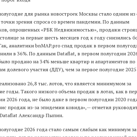
полугодие для рынка новостроек Москвы стало одним из
с точки зрения спроса со времен пандемии. По данным
ков, опрошенных «РБК Недвижимостью», продажи строя
столице за первые шесть месяцев год к году снизились б
Так, аналитики bnMAP.pro спад продаж в первом полугод
нили в 36%. По данным Dataflat, в первом полугодии 2026
было продано на 34% меньше квартир и апартаментов по
м долевого участия (ДДУ), чем за первое полугодие 2025
еализовано 26,8 тыс. лотов, что является минимумом за
е годы. Такого низкого объема продаж в лотах, как в пе
и 2026 года, не было даже в первом полугодии 2020 года
зис продаж из-за эпидемии ковида»,— отметил руководи
Dataflat Александр Пыпин.
полугодие 2026 года стало самым слабым как минимум за