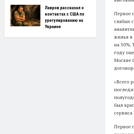
Лавров рассказал о
Первое 
контактах с США по
урегулированию на
слабых 
Украине
аналити
жилья в 
на 30%. 
году оце
Москве 
договора
«Всего р
последни
полугоди
был кри
сервиса 
Первое 