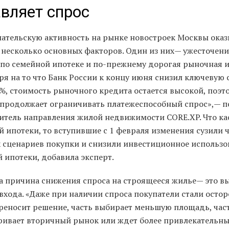
вляет спрос
пательскую активность на рынке новостроек Москвы ока
 несколько основных факторов. Один из них— ужесточени
 по семейной ипотеке и по-прежнему дорогая рыночная и
я на то что Банк России к концу июня снизил ключевую 
5%, стоимость рыночного кредита остается высокой, поэт
 продолжает ограничивать платежеспособный спрос»,— п
итель направления жилой недвижимости CORE.XP. Что ка
 ипотеки, то вступившие с 1 февраля изменения сузили 
 сценариев покупки и снизили инвестиционное использо
 ипотеки, добавила эксперт.
а причина снижения спроса на строящееся жилье— это в
входа. «Даже при наличии спроса покупатели стали остор
ереносит решение, часть выбирает меньшую площадь, час
ривает вторичный рынок или ждет более привлекательн