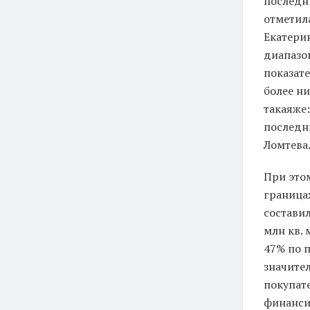
последни
отметил
Екатерин
диапазон
показате
более н
такаяже
последн
Ломтева
При это
граница
составил
млн кв. 
47% по п
значител
покупате
финанси