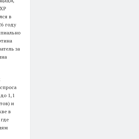
ощади,
.XP
лся в
26 году
ипиально
ртина
атель за
ина
х
 спроса
до 1,1
тов) и
кве в
 где
виям