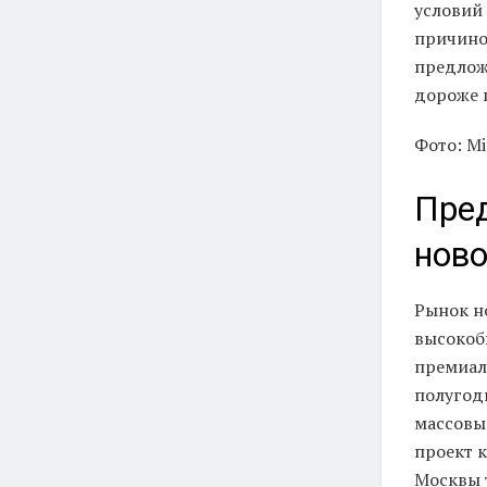
условий
причино
предлож
дороже 
Фото: Mi
Пред
нов
Рынок н
высокоб
премиал
полугоди
массовы
проект к
Москвы т