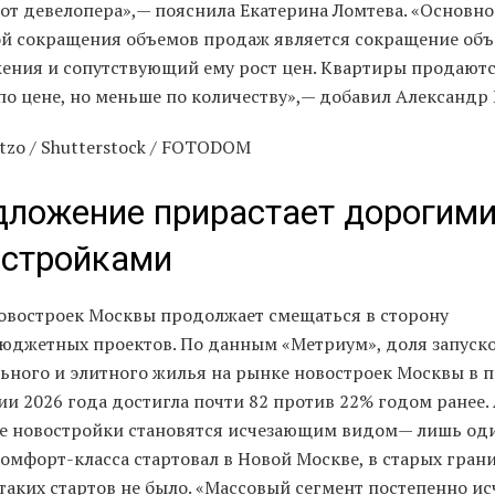
 от девелопера»,— пояснила Екатерина Ломтева. «Основн
й сокращения объемов продаж является сокращение об
ения и сопутствующий ему рост цен. Квартиры продают
по цене, но меньше по количеству»,— добавил Александр
tzo / Shutterstock / FOTODOM
ложение прирастает дорогим
остройками
овостроек Москвы продолжает смещаться в сторону
юджетных проектов. По данным «Метриум», доля запуск
ьного и элитного жилья на рынке новостроек Москвы в 
и 2026 года достигла почти 82 против 22% годом ранее.
е новостройки становятся исчезающим видом— лишь од
омфорт-класса стартовал в Новой Москве, в старых гран
аких стартов не было. «Массовый сегмент постепенно исч