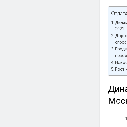
Оглав
Динам
2021–
Дорог
спрос
Предл
новос
Новос
Рост 
Дина
Мос
П