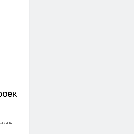
роек
ощадь,