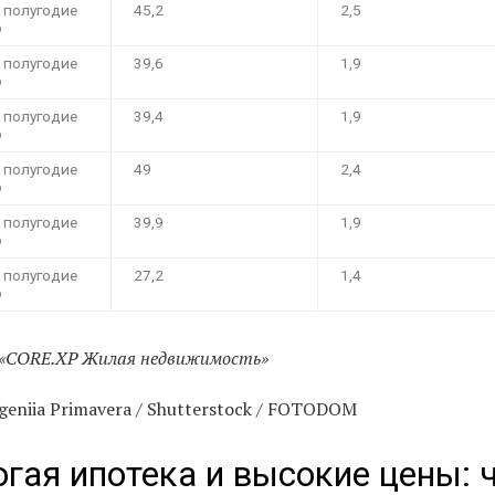
 полугодие
45,2
2,5
о
 полугодие
39,6
1,9
о
 полугодие
39,4
1,9
о
 полугодие
49
2,4
о
 полугодие
39,9
1,9
о
 полугодие
27,2
1,4
о
 «CORE.XP Жилая недвижимость»
geniia Primavera / Shutterstock / FOTODOM
гая ипотека и высокие цены: 