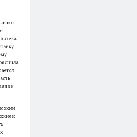
зывают
е
потека.
ставку
ому
ояснила
сается
часть
вание
ысокий
ожнее:
ть
ых