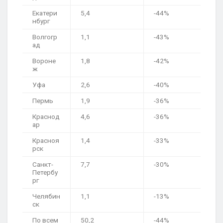
Екатери
5,4
-44%
нбург
Волгогр
1,1
-43%
ад
Вороне
1,8
-42%
ж
Уфа
2,6
-40%
Пермь
1,9
-36%
Краснод
4,6
-36%
ар
Красноя
1,4
-33%
рск
Санкт-
7,7
-30%
Петербу
рг
Челябин
1,1
-13%
ск
По всем
50,2
-44%