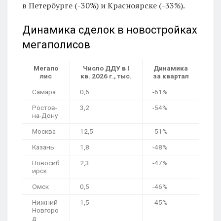
в Петербурге (-30%) и Красноярске (-33%).
Динамика сделок в новостройках
мегаполисов
Мегапо
Число ДДУ в I
Динамика
лис
кв. 2026 г., тыс.
за квартал
Самара
0,6
-61%
Ростов-
3,2
-54%
на-Дону
Москва
12,5
-51%
Казань
1,8
-48%
Новосиб
2,3
-47%
ирск
Омск
0,5
-46%
Нижний
1,5
-45%
Новгоро
д