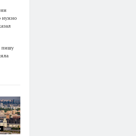
они
о нужно
казал
и пишу
ляла
Ь