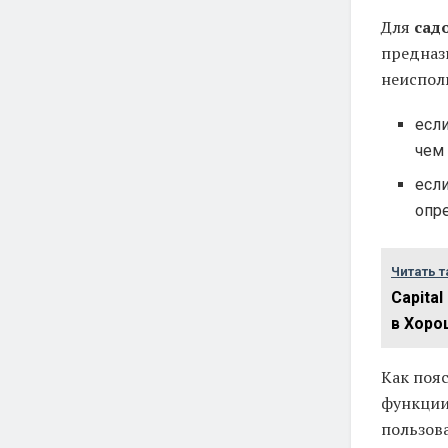
Для
сад
предназ
неиспол
есл
чем 
есл
опр
Читать т
Capita
в Хоро
Как поя
функции
пользов