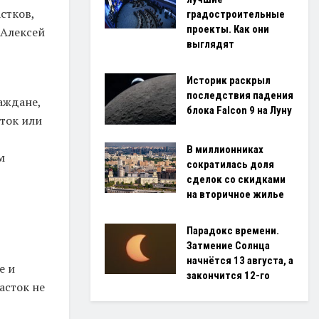
стков,
градостроительные
проекты. Как они
 Алексей
выглядят
Историк раскрыл
последствия падения
аждане,
блока Falcon 9 на Луну
ток или
В миллионниках
м
сократилась доля
сделок со скидками
на вторичное жилье
Парадокс времени.
Затмение Солнца
начнётся 13 августа, а
е и
закончится 12-го
асток не