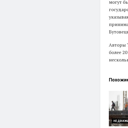
могут б
государс
указыва
принима
Бутовец
Авторы 
более 20
несколь
Похожи
НЕДВИЖ