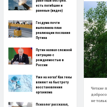
ракетный обстрел:
есть погибшие и
раненые (видео)
Госдума почти
выполнила план
реализации послания
Путина
Путин назвал сложной
ситуацию с
рождаемостью в
России
Уже на ногах! Как гены
влияют на быстроту
восстановления
Четкие 
организма
добросо
не толь
Психолог рассказал,