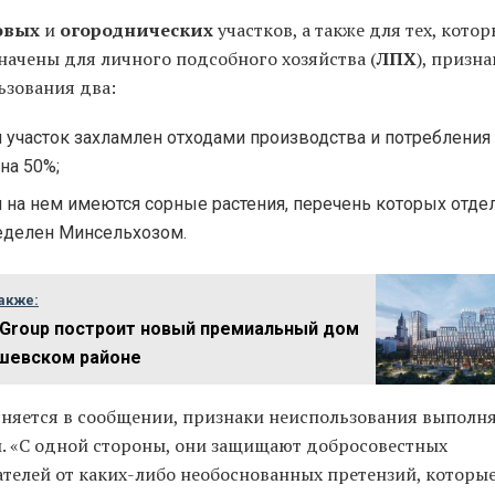
овых
и
огороднических
участков, а также для тех, кото
начены для личного подсобного хозяйства (
ЛПХ
), призн
ьзования два:
и участок захламлен отходами производства и потреблени
на 50%;
и на нем имеются сорные растения, перечень которых отде
еделен Минсельхозом.
акже:
l Group построит новый премиальный дом
шевском районе
сняется в сообщении, признаки неиспользования выполн
. «С одной стороны, они защищают добросовестных
ателей от каких-либо необоснованных претензий, которы