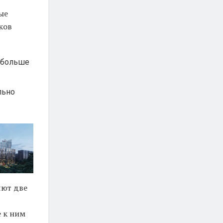
рые
аков
я больше
льно
яют две
е к ним