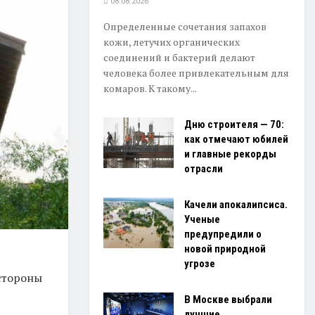
08.08.2026
Определенные сочетания запахов
кожи, летучих органических
соединений и бактерий делают
человека более привлекательным для
комаров. К такому...
Дню строителя — 70:
как отмечают юбилей
и главные рекорды
отрасли
Качели апокалипсиса.
Ученые
предупредили о
новой природной
угрозе
стороны
В Москве выбрали
лучшие