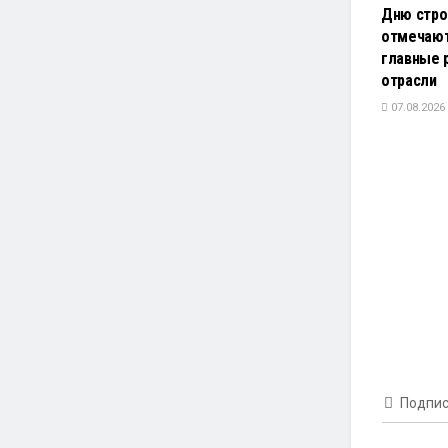
Дню строи
отмечают
главные 
отрасли
07.08.2026
Подпис