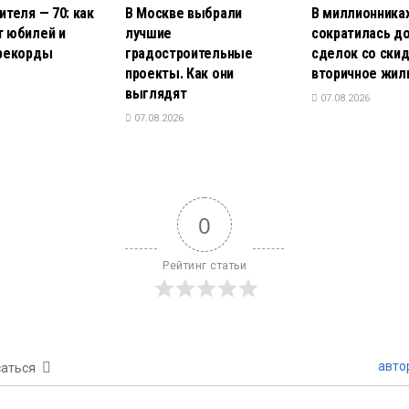
теля — 70: как
В Москве выбрали
В миллионника
 юбилей и
лучшие
сократилась д
рекорды
градостроительные
сделок со скид
проекты. Как они
вторичное жил
выглядят
07.08.2026
07.08.2026
0
Рейтинг статьи
авто
аться