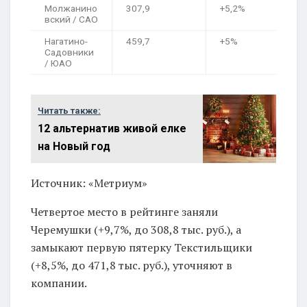
Молжанино
307,9
+5,2%
вский / САО
Нагатино-
459,7
+5%
Садовники
/ ЮАО
Читать также:
12 альтернатив живой елке
на Новый год
Источник: «Метриум»
Четвертое место в рейтинге заняли
Черемушки (+9,7%, до 308,8 тыс. руб.), а
замыкают первую пятерку Текстильщики
(+8,5%, до 471,8 тыс. руб.), уточняют в
компании.