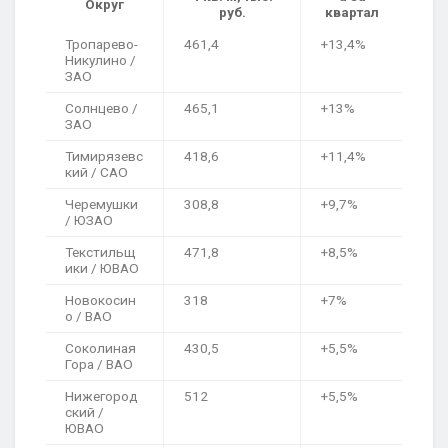
Округ
руб.
квартал
Тропарево-
461,4
+13,4%
Никулино /
ЗАО
Солнцево /
465,1
+13%
ЗАО
Тимирязевс
418,6
+11,4%
кий / САО
Черемушки
308,8
+9,7%
/ ЮЗАО
Текстильщ
471,8
+8,5%
ики / ЮВАО
Новокосин
318
+7%
о / ВАО
Соколиная
430,5
+5,5%
Гора / ВАО
Нижегород
512
+5,5%
ский /
ЮВАО