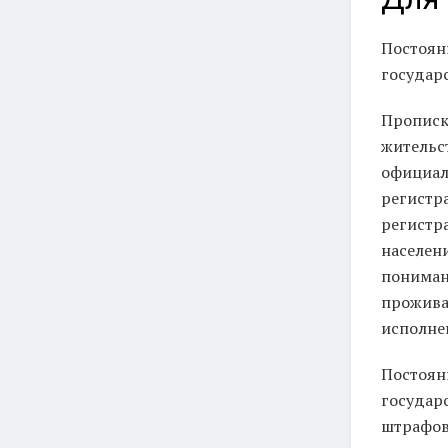
Постоян
государс
Прописк
жительс
официал
регистр
регистр
населен
пониман
прожива
исполне
Постоян
государ
штрафов 