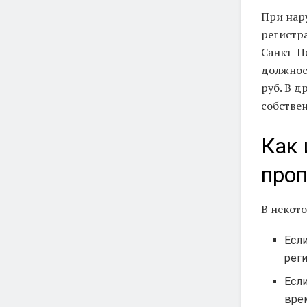
При нар
регистр
Санкт-Пе
должност
руб. В д
собствен
Как 
про
В некото
Если
реги
Если
вре