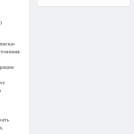
)
писка»
стоянная
грации
те
и
жать
а,