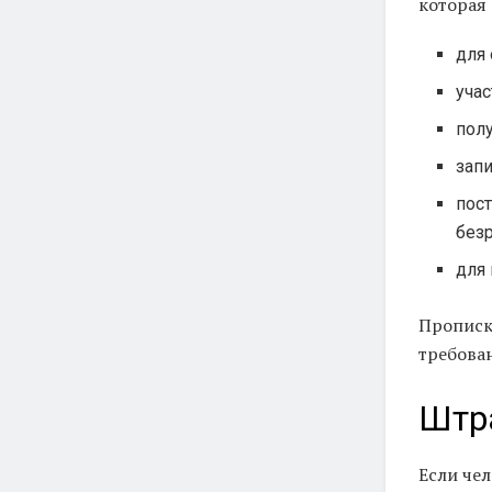
которая
для 
учас
пол
запи
пост
безр
для 
Прописк
требован
Штра
Если чел