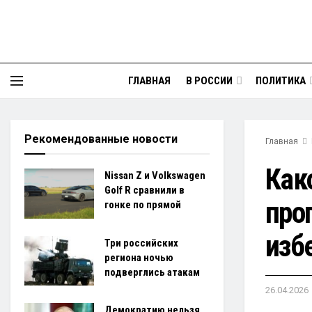
ГЛАВНАЯ
В РОССИИ
ПОЛИТИКА
Рекомендованные новости
Главная
Как
Nissan Z и Volkswagen
Golf R сравнили в
про
гонке по прямой
изб
Три российских
региона ночью
подверглись атакам
26.04.2026
Демократию нельзя