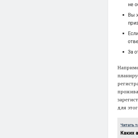
не о
Вы 
приз
Есл
отв
За о
Например
планиру
регистра
прожива
зарегист
для это
Читать т
Каких 