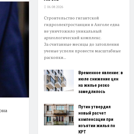
06.08.2026
Строительство гигантской
гидроэлектростанции в Анголе едва
не уничтожило уникальный
археологический комплекс.
За считанные месяцы до затопления
ученые успели провести масштабные
раскопки...
Временное явление: в
июле снижение цен
на жилье резко
замедлилось
Путин утвердил
она
новый расчет
компенсации при
изъятии жилья по
КРТ