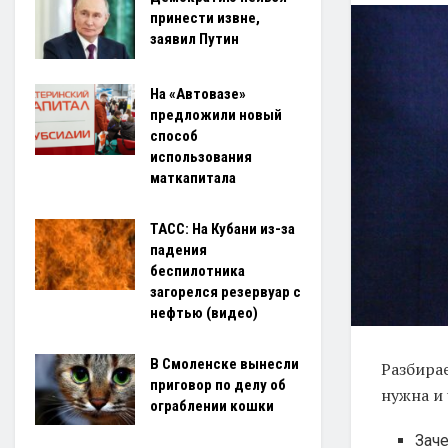
принести извне,
заявил Путин
На «Автовазе»
предложили новый
способ
использования
маткапитала
ТАСС: На Кубани из-за
падения
беспилотника
загорелся резервуар с
нефтью (видео)
В Смоленске вынесли
Разбира
приговор по делу об
нужна и 
ограблении кошки
Зач