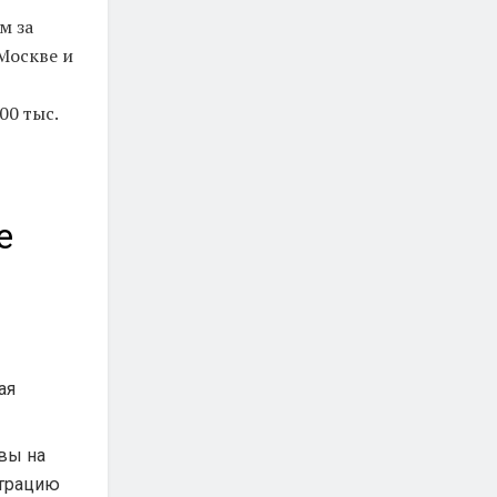
м за
Москве и
00 тыс.
е
ая
 вы на
страцию