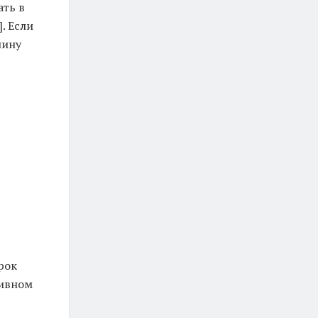
ать в
. Если
нину
рок
тивном