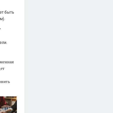
ет быть
м).
,
ели.
еменная
дет
овить