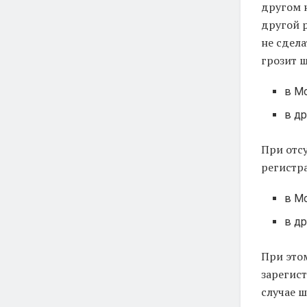
другом н
другой р
не сдел
грозит 
в Мо
в др
При отс
регистр
в Мо
в др
При это
зарегис
случае 