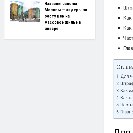
Названы районы
Штр
Москвы — лидеры по
росту цен на
Как
массовое жилье в
Как
январе
Час
Гла
Оглав
Для ч
Штраф
Как и
Как о
Часты
Главн
Для 