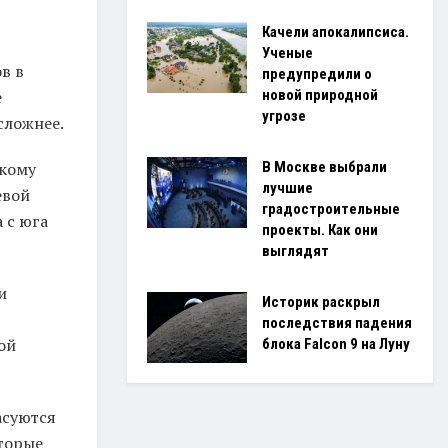
Качели апокалипсиса.
Ученые
в в
предупредили о
новой природной
е
угрозе
сложнее.
В Москве выбрали
акому
лучшие
евой
градостроительные
 с юга
проекты. Как они
выглядят
и
Историк раскрыл
последствия падения
ой
блока Falcon 9 на Луну
асуются
оторые