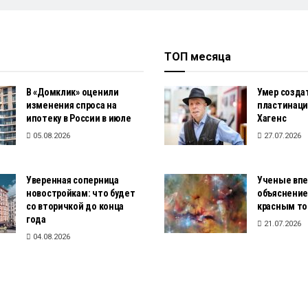
ТОП месяца
В «Домклик» оценили
Умер созда
изменения спроса на
пластинаци
ипотеку в России в июле
Хагенс
05.08.2026
27.07.2026
Уверенная соперница
Ученые вп
новостройкам: что будет
объяснение
со вторичкой до конца
красным то
года
21.07.2026
04.08.2026