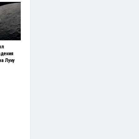
ыл
адения
на Луну