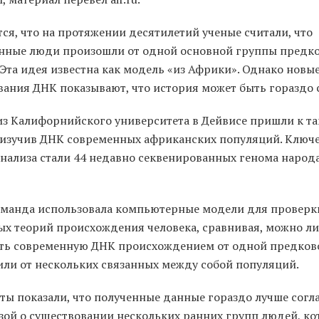
ся, что на протяжении десятилетий ученые считали, что
нные люди произошли от одной основной группы предко
Эта идея известна как модель «из Африки». Однако новы
вания ДНК показывают, что история может быть гораздо 
из Калифорнийского университета в Дейвисе пришли к т
 изучив ДНК современных африканских популяций. Ключ
анализа стали 44 недавно секвенированных генома народа
оманда использовала компьютерные модели для проверк
ых теорий происхождения человека, сравнивая, можно ли
ть современную ДНК происхождением от одной предков
или от нескольких связанных между собой популяций.
аты показали, что полученные данные гораздо лучше согл
езой о существовании нескольких ранних групп людей, к