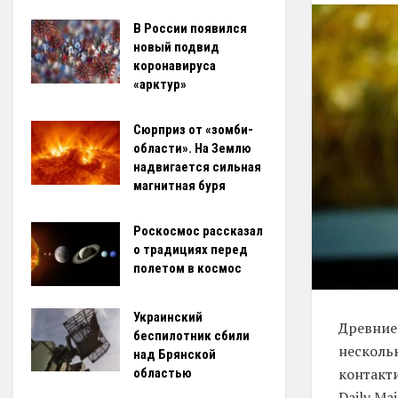
В России появился
новый подвид
коронавируса
«арктур»
Сюрприз от «зомби-
области». На Землю
надвигается сильная
магнитная буря
Роскосмос рассказал
о традициях перед
полетом в космос
Украинский
Древние
беспилотник сбили
несколь
над Брянской
контакт
областью
Daily Mai