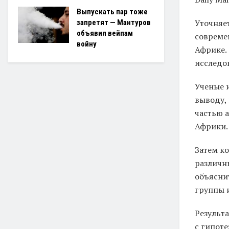
Выпускать пар тоже
Уточняет
запретят — Мантуров
объявил вейпам
совреме
войну
Африке. 
исследо
Ученые 
выводу,
частью 
Африки.
Затем к
различн
объясни
группы 
Результ
с гипот