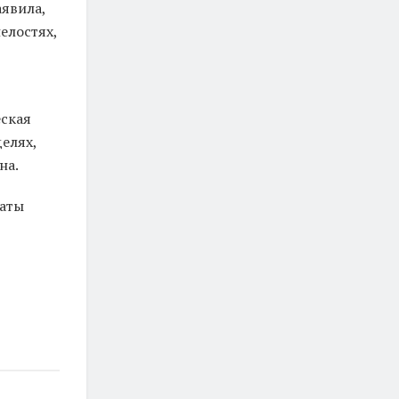
аявила,
елостях,
еская
елях,
на.
таты