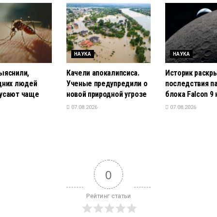
НАУКА
НАУКА
ыяснили,
Качели апокалипсиса.
Историк раскр
дних людей
Ученые предупредили о
последствия п
усают чаще
новой природной угрозе
блока Falcon 9 
07.08.2026
07.08.2026
0
Рейтинг статьи