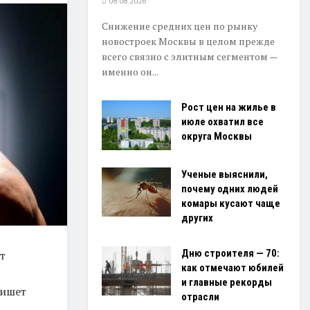
08.08.2026
Снижение средних цен по рынку
новостроек Москвы в целом прежде
всего связно с элитным сегментом —
именно он...
Рост цен на жилье в
июле охватил все
округа Москвы
Ученые выяснили,
почему одних людей
комары кусают чаще
других
Дню строителя — 70:
т
как отмечают юбилей
и главные рекорды
пишет
отрасли