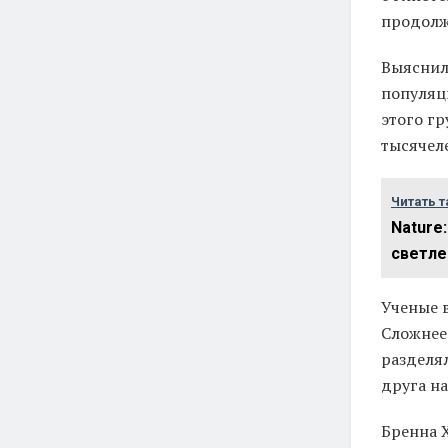
продолж
Выяснило
популяц
этого г
тысячел
Читать т
Nature
светле
Ученые в
Сложнее 
разделя
друга н
Бренна 