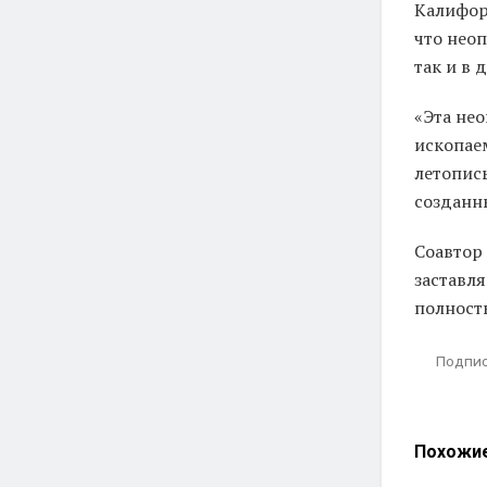
Калифорн
что неоп
так и в 
«Эта не
ископаем
летопис
созданн
Соавтор
заставля
полност
Подпис
Похожи