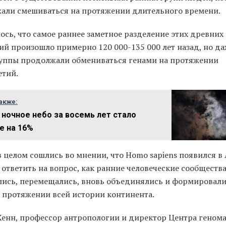
али смешиваться на протяжении длительного времени.
сь, что самое раннее заметное разделение этих древних
ий произошло примерно 120 000-135 000 лет назад, но да
руппы продолжали обмениваться генами на протяжении
етий.
акже:
: ночное небо за восемь лет стало
е на 16%
 целом сошлись во мнении, что Homo sapiens появился в
ответить на вопрос, как ранние человеческие сообществ
лись, перемещались, вновь объединялись и формировали
а протяжении всей истории континента.
Хенн, профессор антропологии и директор Центра геном