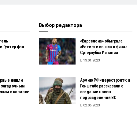
Выбор редактора
тель
«Барселона» обыграла
и Гунтер фон
«Бетис» и вышла в финал
Суперкубка Испании
13.01.2023
ервые нашли
Армию РФ «перестроят»: в
 загадочным
Генштабе рассказали о
чкам в космосе
создании новых
подразделений ВС
02.06.2023