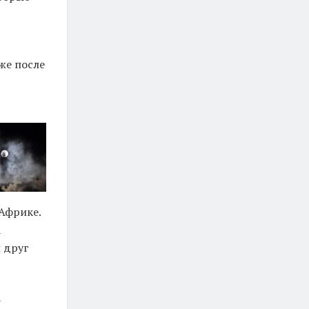
же после
 Африке.
а
 друг
а