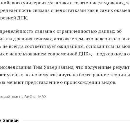
ийского университета, а также соавтор исследования, з
ределённость связана с недостатками как в самих окамен
древней ДНК.
определённость связана с ограниченностью данных об
ых и древних геномах, а также с тем, что палеонтологич
ь не всегда соответствует ожиданиям, основанным на мод
ых с использованием современной ДНК», – подчеркнула о
 исследования Тим Уивер заявил, что полученные резуль
ют ученых по-новому взглянуть на более ранние теории и
ью меняют представление о происхождении видов.
ывайтесь на АиФ в MAX
е
Записи