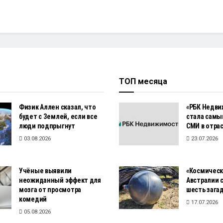
ТОП месяца
Физик Аллен сказал, что
«РБК Недви
будет с Землей, если все
стала сам
люди подпрыгнут
СМИ в отра
03.08.2026
23.07.2026
Учёные выявили
«Космическ
неожиданный эффект для
Австралии с
мозга от просмотра
шесть зага
комедий
17.07.2026
05.08.2026