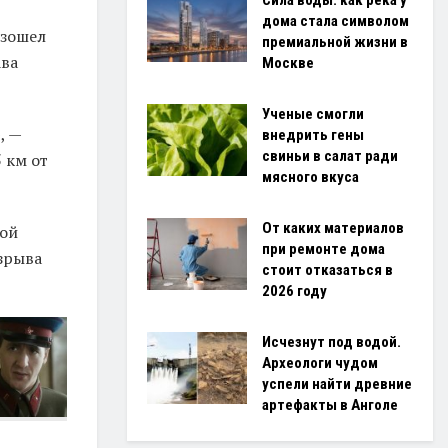
Сила воды: как река у
дома стала символом
изошел
премиальной жизни в
ава
Москве
Ученые смогли
, —
внедрить гены
свиньи в салат ради
 км от
мясного вкуса
От каких материалов
ной
при ремонте дома
зрыва
стоит отказаться в
2026 году
Исчезнут под водой.
Археологи чудом
успели найти древние
артефакты в Анголе