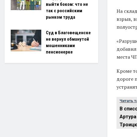
выйти боком: что не
На скла
так с российским
рынком труда
взрыв, 
полуостр
Суд в Благовещенске
не вернул обманутой
«Разруш
мошенниками
добавил 
пенсионерке
места ЧП
Кроме т
дороге 
устраня
Читать т
В спис
Артура
Троицк