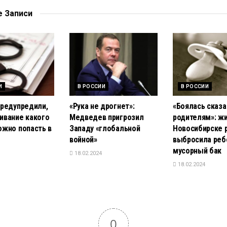
е
Записи
И
В РОССИИ
В РОССИИ
предупредили,
«Рука не дрогнет»:
«Боялась сказа
ивание какого
Медведев пригрозил
родителям»: ж
ожно попасть в
Западу «глобальной
Новосибирске 
войной»
выбросила реб
мусорный бак
18.02.2024
18.02.2024
0