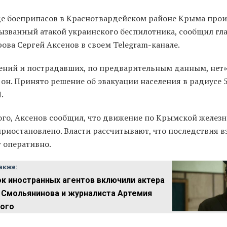
де боеприпасов в Красногвардейском районе Крыма про
вызванный атакой украинского беспилотника, сообщил гл
ова Сергей Аксенов в своем Telegram-канале.
ений и пострадавших, по предварительным данным, нет»
он. Принято решение об эвакуации населения в радиусе 5
.
ого, Аксенов сообщил, что движение по Крымской желез
приостановлено. Власти рассчитывают, что последствия в
т оперативно.
акже:
ок иностранных агентов включили актера
 Смольянинова и журналиста Артемия
ого