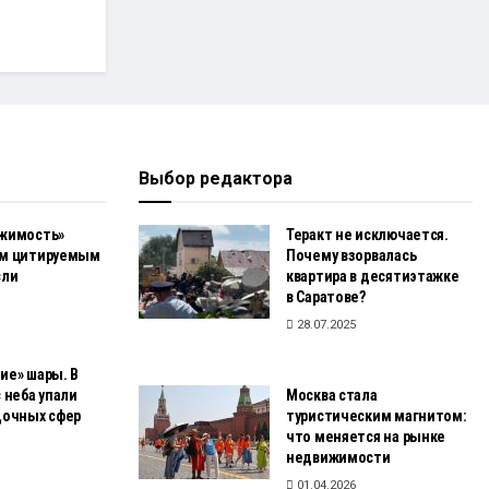
Выбор редактора
жимость»
Теракт не исключается.
ым цитируемым
Почему взорвалась
сли
квартира в десятиэтажке
в Саратове?
28.07.2025
ие» шары. В
 неба упали
Москва стала
дочных сфер
туристическим магнитом:
что меняется на рынке
недвижимости
01.04.2026