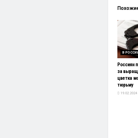
Похожи
В РОССИ
Россиян 
за выращ
цветка м
тюрьму
19.02.2024