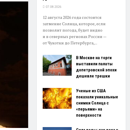
07.08.2026
12 августа 2026 года состоится
затмение Солнца, которое, если
позволит погода, будет видно
и в северных регионах России —
от Чукотки до Петербурга,...
В Москве на торги
выставили палаты
допетровской эпохи
дешевле трешки
Ученые из США
показали уникальные
снимки Солнца с
«перьями» на
поверхности