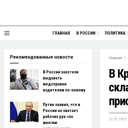
ГЛАВНАЯ
В РОССИИ
ПОЛИТИКА
Рекомендованные новости
Главная
В К
В России захотели
выдавать
скл
медсправки
водителям по-новому
при
Путин заявил, что в
России не хватает
рабочих рук «по
22.07.2023
многим