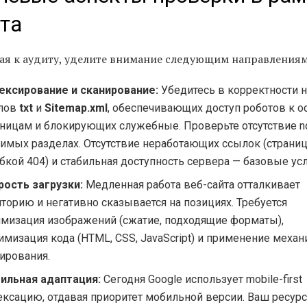
та
ая к аудиту, уделите внимание следующим направлениям
ексирование и сканирование:
Убедитесь в корректности 
лов
txt
и
Sitemap.xml
, обеспечивающих доступ роботов к 
аницам и блокирующих служебные. Проверьте отсутствие no
чимых разделах. Отсутствие неработающих ссылок (страни
кой 404) и стабильная доступность сервера — базовые ус
рость загрузки:
Медленная работа веб-сайта отталкивает
торию и негативно сказывается на позициях. Требуется
имизация изображений (сжатие, подходящие форматы),
имизация кода (HTML, CSS, JavaScript) и применение меха
ирования.
ильная адаптация:
Сегодня Google использует mobile-first
ексацию, отдавая приоритет мобильной версии. Ваш ресурс