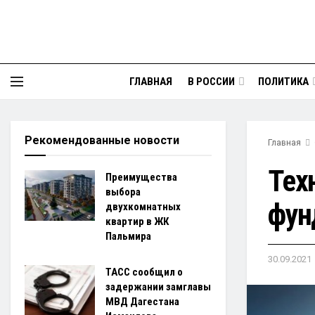
ГЛАВНАЯ
В РОССИИ
ПОЛИТИКА
Рекомендованные новости
Главная
Тех
Преимущества
выбора
фун
двухкомнатных
квартир в ЖК
Пальмира
30.09.2021
ТАСС сообщил о
задержании замглавы
МВД Дагестана