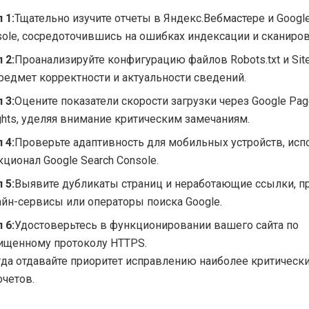
 1:
Тщательно изучите отчеты в Яндекс.Вебмастере и Google
sole, сосредоточившись на ошибках индексации и сканиров
 2:
Проанализируйте конфигурацию файлов Robots.txt и Sit
редмет корректности и актуальности сведений.
 3:
Оцените показатели скорости загрузки через Google Pa
ghts, уделяя внимание критическим замечаниям.
 4:
Проверьте адаптивность для мобильных устройств, исп
ционал Google Search Console.
 5:
Выявите дубликаты страниц и неработающие ссылки, п
айн-сервисы или операторы поиска Google.
 6:
Удостоверьтесь в функционировании вашего сайта по
ищенному протоколу HTTPS.
гда отдавайте приоритет исправлению наиболее критическ
очетов.