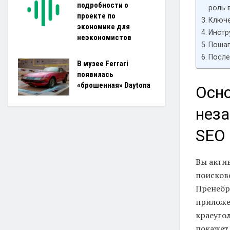
подробности о
роль 
проекте по
Ключе
экономике для
Инстр
неэкономистов
Пошаг
После
В музее Ferrari
появилась
«брошенная» Daytona
Осно
неза
SEO
Вы актив
поисково
Пренебр
приложе
краеуго
покажет,