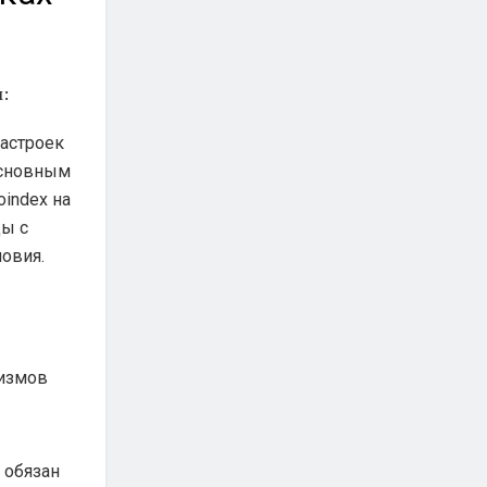
:
настроек
основным
index на
цы с
ловия.
низмов
 обязан