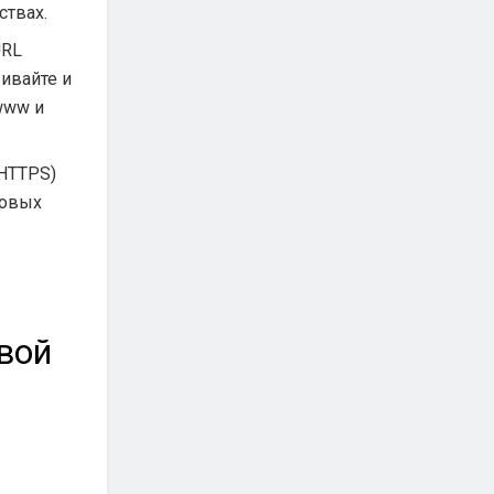
ствах.
URL
ивайте и
www и
 HTTPS)
ковых
вой