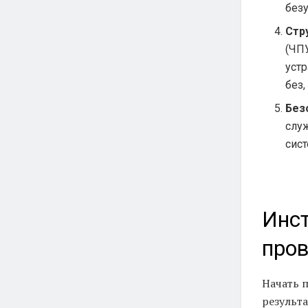
без
Стр
(ЧП
устр
без,
Без
слу
сист
Инст
про
Начать 
результ