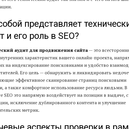
ации.
собой представляет техническ
т и его роль в SEO?
ский аудит для продвижения сайта
— это всесторонн
внутренних характеристик вашего онлайн-проекта, напр
х на индексирование поисковиками и удобство взаимод
етителей. Его цель — обнаружить и ликвидировать недоче
яющие эффективное сканирование страниц поисковыми
и, а также комфортное использование ресурса людьми. В
е SEO это напрямую воздействует на позиции в выдаче, 
ции, исключение дублированного контента и улучшение
ательских метрик.
евые аспекты проверки в рам