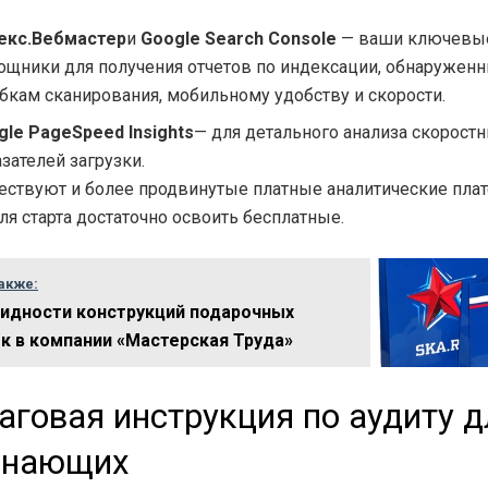
екс.Вебмастер
и
Google Search Console
— ваши ключевы
ощники для получения отчетов по индексации, обнаружен
бкам сканирования, мобильному удобству и скорости.
gle PageSpeed Insights
— для детального анализа скорост
зателей загрузки.
ествуют и более продвинутые платные аналитические пла
ля старта достаточно освоить бесплатные.
акже:
идности конструкций подарочных
к в компании «Мастерская Труда»
говая инструкция по аудиту д
инающих