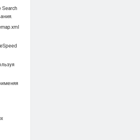
 Search
ания.
emap.xml
geSpeed
ользуя
рименяя
их