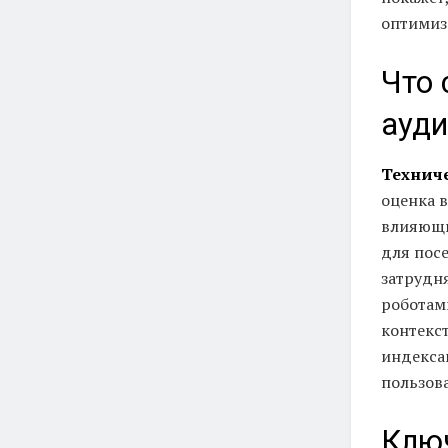
оптимиз
Что 
ауди
Техниче
оценка 
влияющи
для пос
затрудн
роботам
контекст
индекса
пользов
Ключ