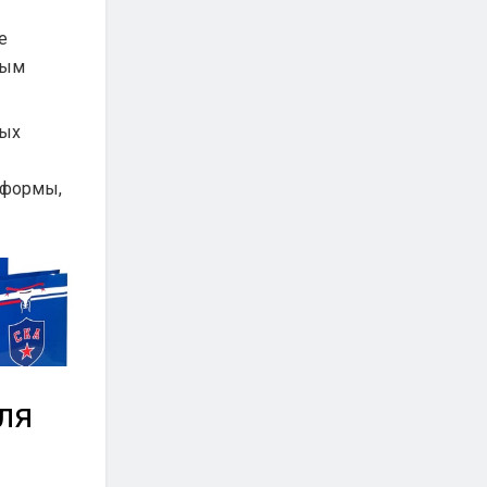
е
ным
ных
тформы,
ля