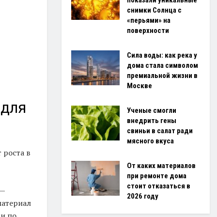
показали уникальные
снимки Солнца с
«перьями» на
поверхности
Сила воды: как река у
дома стала символом
премиальной жизни в
Москве
 для
Ученые смогли
внедрить гены
свиньи в салат ради
мясного вкуса
 роста в
От каких материалов
при ремонте дома
стоит отказаться в
 —
2026 году
материал
ги по