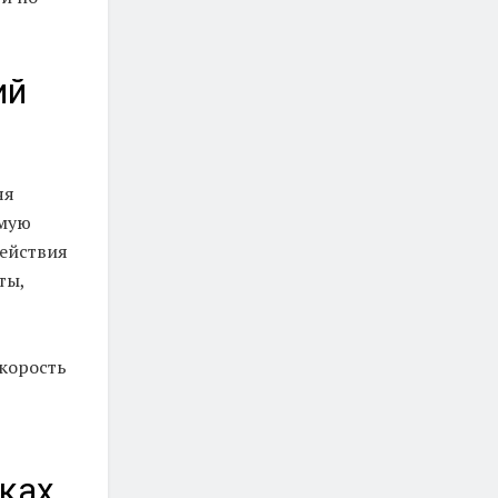
ий
яя
ямую
ействия
ты,
скорость
ках