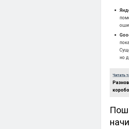
Янд
пом
оши
Goo
пока
Сущ
но д
Читать т
Разнов
коробо
Поша
нач