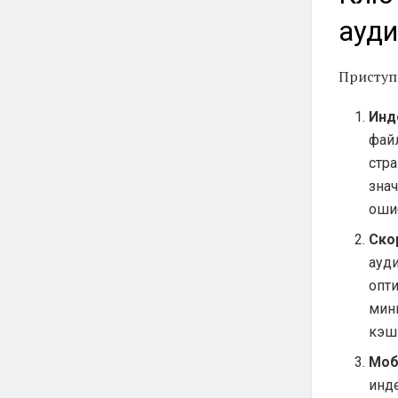
ауди
Приступ
Инд
фай
стр
зна
ошиб
Ско
ауди
опт
мин
кэш
Моб
инд