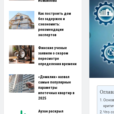
Исмаилова
Как построить дом
без задержек и
сэкономить:
рекомендации
экспертов
Финские ученые
заявили о скором
пересмотре
определения времени
«Домклик» назвал
самые популярные
параметры
Оглав
ипотечных квартир в
2025
Основ
крити
Аузан раскрыл
Что с