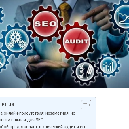
ления
а онлайн-присутствия: незаметная, но
чески важная для SEO
обой представляет технический аудит и его