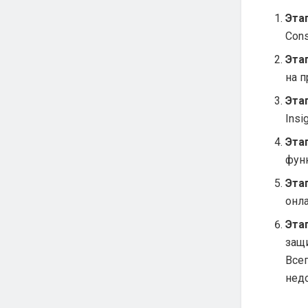
Этап
Con
Этап
на п
Этап
Insi
Этап
функ
Этап
онл
Этап
защ
Все
нед