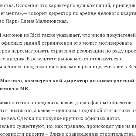
льства. Особенно это характерно для компаний, пришедш
сегмента»,— говорит директор по аренде делового кварт
во Парк» Елена Малиновская.
Антонов из Ricci также указывает, что число покупателей
 офисных зданий ограниченои это может мотивировать
еров пересматривать стратегию реализации по ряду прое
се продаж. В результате рынок может столкнуться с
ыщением предложения офисами в розницу, считают в Ricc
 Мастиев, коммерческий директор по коммерческой
имости MR:
можно точно определить, какая доля офисных объектов
ется поэтажно, а какая— целиком. Подобной статистики 
 не вел. Сделки по покупке крупных офисных лотов
ельно существуют, но, как правило, происходят уже на 
готовности проекта— ближе к завершению строительства.