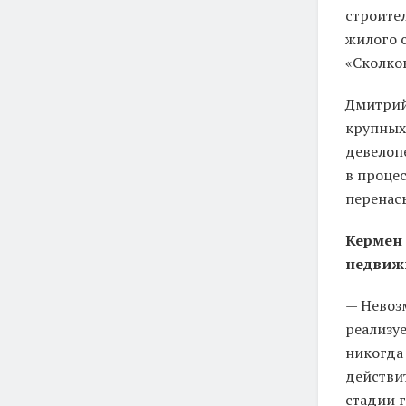
строите
жилого 
«Сколко
Дмитрий 
крупных
девелоп
в процес
перенас
Кермен
недвиж
— Невоз
реализу
никогда
действит
стадии 