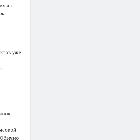
их из
ала
ктов уже
i.
рынок
высокой
 Обычно