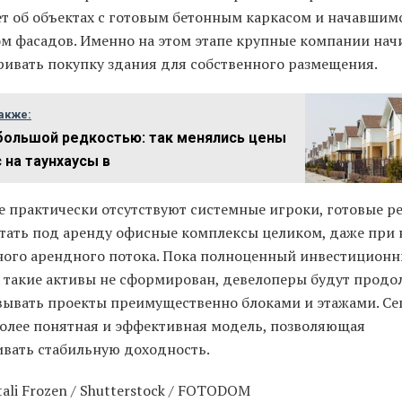
ет об объектах с готовым бетонным каркасом и начавшим
м фасадов. Именно на этом этапе крупные компании на
ривать покупку здания для собственного размещения.
акже:
большой редкостью: так менялись цены
с на таунхаусы в
е практически отсутствуют системные игроки, готовые р
тать под аренду офисные комплексы целиком, даже при
ного арендного потока. Пока полноценный инвестицион
а такие активы не сформирован, девелоперы будут продо
вывать проекты преимущественно блоками и этажами. Се
более понятная и эффективная модель, позволяющая
ивать стабильную доходность.
tali Frozen / Shutterstock / FOTODOM