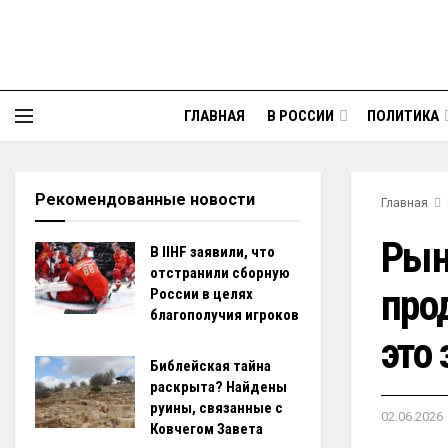
ГЛАВНАЯ
В РОССИИ
ПОЛИТИКА
Рекомендованные новости
Главная
Рын
В IIHF заявили, что
отстранили сборную
про
России в целях
благополучия игроков
это 
Библейская тайна
раскрыта? Найдены
руины, связанные с
02.06.2026
Ковчегом Завета