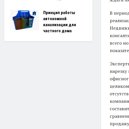
В период
Принцип работы
автономной
реализа
канализации для
Недвижи
частного дома
консалти
всего н
показат
Эксперты
нарезку
офисног
целиком—
отсутст
компани
составит
сравнени
продажу