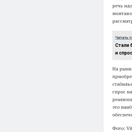
речь ид
монтажо
рассмат
Читать т
Стали 
и спро
На рынк
приобре
стабиль
спрос н
реализо
это наи
обеспеч
Фото: Vi