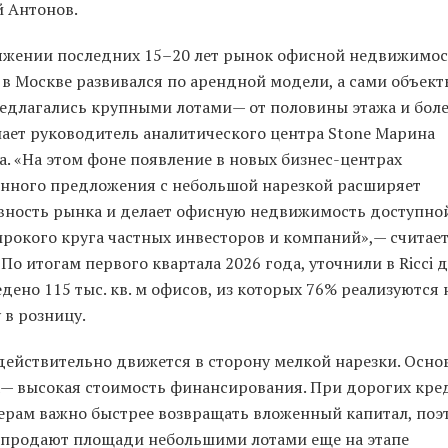
 Антонов.
яжении последних 15–20 лет рынок офисной недвижимо
 в Москве развивался по арендной модели, а сами объек
редлагались крупными лотами— от половины этажа и боле
ает руководитель аналитического центра Stone Марина
. «На этом фоне появление в новых бизнес-центрах
енного предложения с небольшой нарезкой расширяет
вность рынка и делает офисную недвижимость доступно
ирокого круга частных инвесторов и компаний»,— считае
 По итогам первого квартала 2026 года, уточнили в Ricci 
дено 115 тыс. кв. м офисов, из которых 76% реализуются 
 в розницу.
действительно движется в сторону мелкой нарезки. Осно
— высокая стоимость финансирования. При дорогих кре
ерам важно быстрее возвращать вложенный капитал, поэ
 продают площади небольшими лотами еще на этапе