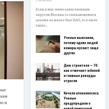
08.08.2026
Если в мае-июне единственным
округом Москвы со снижающимися
ценами на жилье был ЦАО, то в июле
таких...
Ученые выяснили,
почему одних людей
комары кусают чаще
других
Дню строителя — 70:
как отмечают юбилей
и главные рекорды
отрасли
рые
Качели апокалипсиса.
нкам
Ученые
но и
предупредили о
новой природной