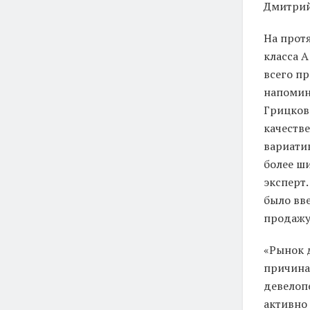
Дмитрий
На прот
класса А
всего п
напомин
Грицкова
качеств
вариати
более ш
эксперт.
было вве
продажу
«Рынок 
причина
девелоп
активно