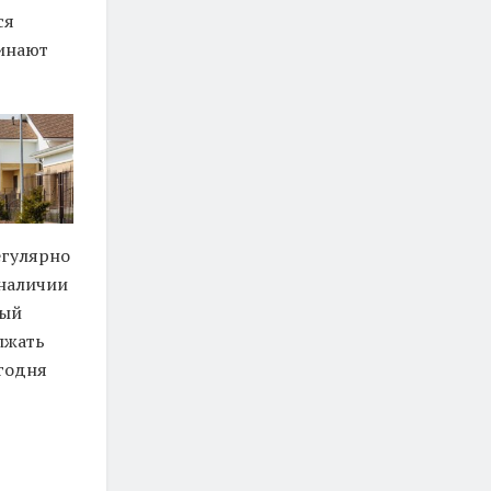
ся
чинают
егулярно
 наличии
ный
лжать
годня