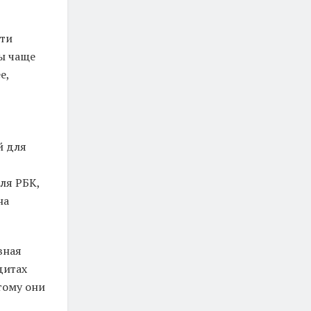
сти
ты чаще
е,
й для
т
для РБК,
на
вная
дитах
тому они