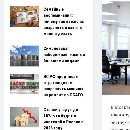
Семейные
воспоминания:
почему так важно их
сохранять и как это
можно делать
Симоновская
набережная: жизнь с
большими видами
ВС РФ предписал
страховщикам
направлять машины
на ремонт по ОСАГО
В Москв
Ставки упадут до
планиру
15%: что будет с
эксперто
ипотекой в России в
2026 году
ждать л