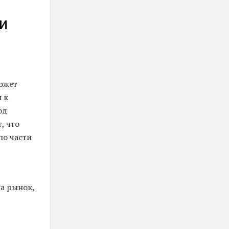
и
может
 к
од
, что
по части
на рынок,