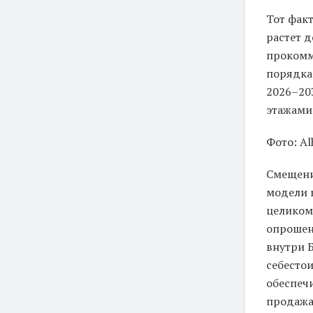
Тот фак
растет д
прокомм
порядка
2026–20
этажами.
Фото: Al
Смещени
модели 
целикоми
опрошен
внутри 
себесто
обеспеч
продажа