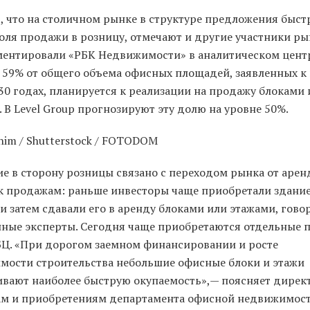
т, что на столичном рынке в структуре предложения быст
оля продажи в розницу, отмечают и другие участники ры
ентировали «РБК Недвижимости» в аналитическом центр
 59% от общего объема офисных площадей, заявленных к 
30 годах, планируется к реализации на продажу блоками 
 В Level Group прогнозируют эту долю на уровне 50%.
him / Shutterstock / FOTODOM
е в сторону розницы связано с переходом рынка от аре
к продажам: раньше инвесторы чаще приобретали здани
 затем сдавали его в аренду блоками или этажами, гово
ные эксперты. Сегодня чаще приобретаются отдельные 
БЦ. «При дорогом заемном финансировании и росте
имости строительства небольшие офисные блоки и этажи
ивают наиболее быструю окупаемость»,— поясняет дирек
м и приобретениям департамента офисной недвижимости