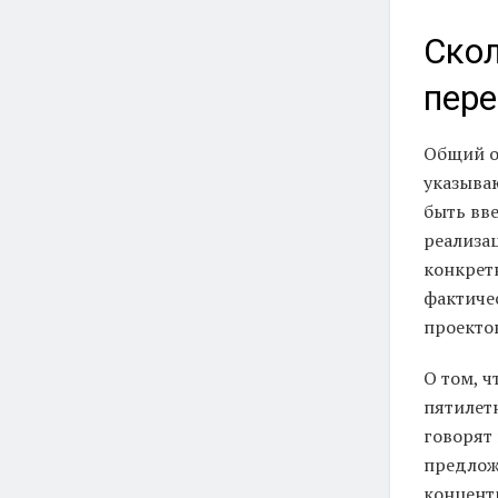
Скол
пер
Общий об
указываю
быть вве
реализа
конкретн
фактиче
проектов
О том, ч
пятилетн
говорят 
предлож
концент