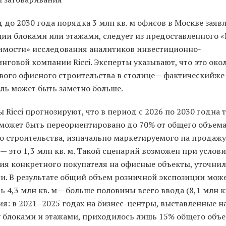
 до 2030 года порядка 3 млн кв. м офисов в Москве заяв
ции блоками или этажами, следует из предоставленного 
мости» исследования аналитиков инвестиционно-
нговой компании Ricci. Эксперты указывают, что это око
ового офисного строительства в столице— фактическийже
ель может быть заметно больше.
 Ricci прогнозируют, что в период с 2026 по 2030 годна 
 может быть переориентировано до 70% от общего объема
о строительства, изначально маркетируемого на продажу
 это 1,3 млн кв. м. Такой сценарий возможен при услов
вия конкретного покупателя на офисные объекты, уточнил
и. В результате общий объем розничной экспозиции мож
ь 4,3 млн кв. м— больше половины всего ввода (8,1 млн кв
я: в 2021–2025 годах на бизнес-центры, выставленные н
 блоками и этажами, приходилось лишь 15% общего объе