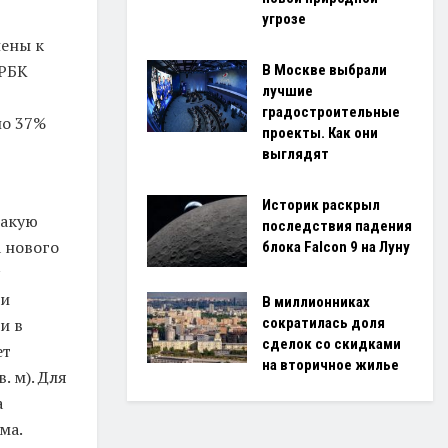
угрозе
лены к
«РБК
В Москве выбрали
лучшие
градостроительные
ло 37%
проекты. Как они
выглядят
Историк раскрыл
такую
последствия падения
 нового
блока Falcon 9 на Луну
ии
В миллионниках
сократилась доля
и в
сделок со скидками
ет
на вторичное жилье
. м). Для
а
ма.