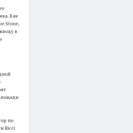
ро
нка. Как
е Stone,
вводу в
и
ндной
е
рят
площади
тор по
 Ricci