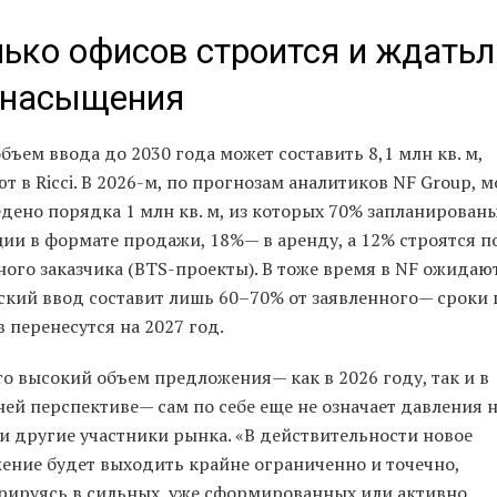
ько офисов строится и ждатьл
енасыщения
ъем ввода до 2030 года может составить 8,1 млн кв. м,
т в Ricci. В 2026-м, по прогнозам аналитиков NF Group, 
дено порядка 1 млн кв. м, из которых 70% запланированы
ции в формате продажи, 18%— в аренду, а 12% строятся п
ого заказчика (BTS-проекты). В тоже время в NF ожидают
ский ввод составит лишь 60–70% от заявленного— сроки 
 перенесутся на 2027 год.
то высокий объем предложения— как в 2026 году, так и в
ей перспективе— сам по себе еще не означает давления 
и другие участники рынка. «В действительности новое
ение будет выходить крайне ограниченно и точечно,
рируясь в сильных, уже сформированных или активно