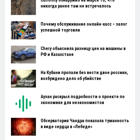
Curiosity обнаружил на Марсе то, что
никогда ранее там не встречалось
Почему обслуживание онлайн-касс – залог
успешной торговли
Chery объяснила разницу цен на машины в
РФ и Казахстане
На Кубани пропали без вести двое россиян,
возбуждено дело об убийстве
Аузан раскрыл подробности о проекте по
экономике для неэкономистов
Обсерватория Чандра показала туманность
в виде сердца в «Лебеде»