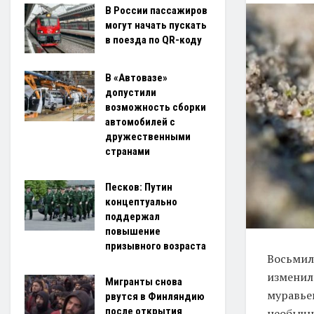
В России пассажиров
могут начать пускать
в поезда по QR-коду
В «Автовазе»
допустили
возможность сборки
автомобилей с
дружественными
странами
Песков: Путин
концептуально
поддержал
повышение
призывного возраста
Восьмил
изменил
Мигранты снова
муравьев
рвутся в Финляндию
после открытия
необычн