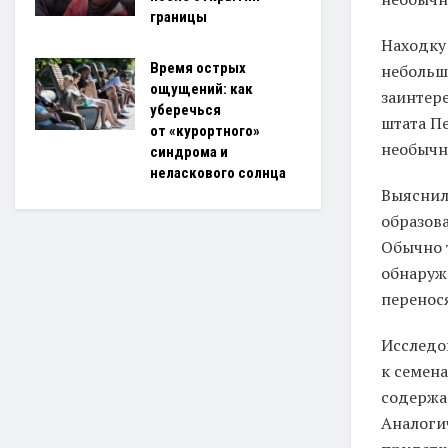
границы
Находку
Время острых
небольш
ощущений: как
заинтер
уберечься
штата П
от «курортного»
необычн
синдрома и
неласкового солнца
Выяснил
образова
Обычно 
обнаружи
перенося
Исследов
к семена
содержа
Аналоги