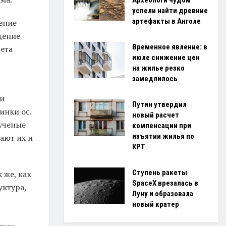
Археологи чудом
успели найти древние
артефакты в Анголе
ение
дение
Временное явление: в
ета
июле снижение цен
на жилье резко
замедлилось
ми
Путин утвердил
инки ос.
новый расчет
 ученые
компенсации при
изъятии жилья по
ают их и
КРТ
Ступень ракеты
 же, как
SpaceX врезалась в
уктура,
Луну и образовала
новый кратер