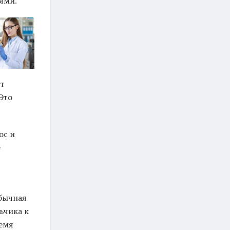
ями.
ют
Это
ос и
е
обычная
ьчика к
ремя