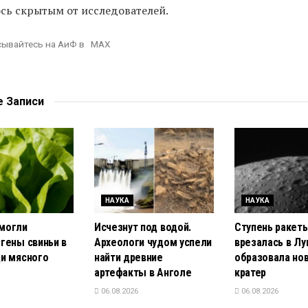
ось скрытым от исследователей.
ывайтесь на АиФ в MAX
е
Записи
НАУКА
НАУКА
могли
Исчезнут под водой.
Ступень ракет
 гены свиньи в
Археологи чудом успели
врезалась в Лу
ди мясного
найти древние
образовала но
артефакты в Анголе
кратер
06.08.2026
06.08.2026