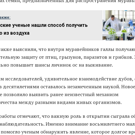
ах семян, предназначенных для распространения муравь
акже:
ские ученые нашли способ получить
о из воздуха
также выяснили, что внутри муравейников галлы получа
ельную защиту от птиц, грызунов, паразитов и грибков. 
льно повышает шансы личинок ос на выживание.
м исследователей, удивительное взаимодействие дубов, 
в десятилетиями оставалось незамеченным наукой. Ново
е позволило выявить ранее неизвестный механизм
ичества между разными видами живых организмов.
работы отмечают, что важную роль в открытии сыграла 
 наблюдательность. Именно внимание восьмилетнего мал
 помогло ученым обнаружить явление, которое долгое в