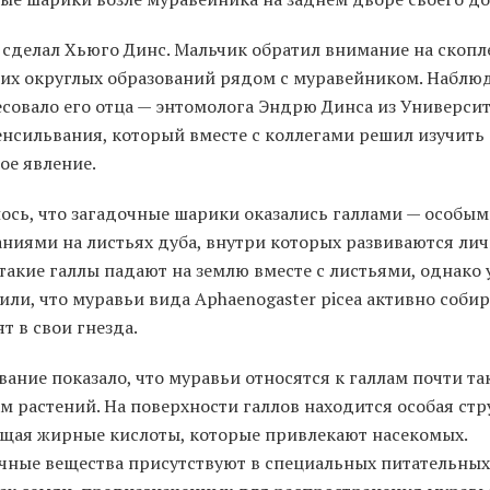
 сделал Хьюго Динс. Мальчик обратил внимание на скопл
их округлых образований рядом с муравейником. Наблю
есовало его отца — энтомолога Эндрю Динса из Университ
енсильвания, который вместе с коллегами решил изучить
ое явление.
ось, что загадочные шарики оказались галлами — особы
ниями на листьях дуба, внутри которых развиваются лич
такие галлы падают на землю вместе с листьями, однако
ли, что муравьи вида Aphaenogaster picea активно собир
т в свои гнезда.
ание показало, что муравьи относятся к галлам почти так
м растений. На поверхности галлов находится особая стр
щая жирные кислоты, которые привлекают насекомых.
чные вещества присутствуют в специальных питательных