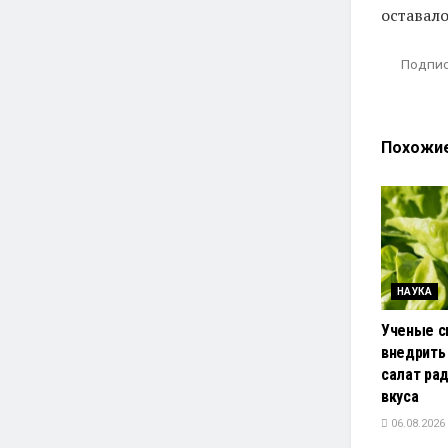
оставал
Подпис
Похожи
НАУКА
Ученые с
внедрить
салат ра
вкуса
06.08.2026