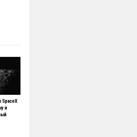
ы SpaceX
ну и
вый