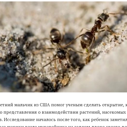
етний мальчик из США помог ученым сделать открытие, 
о представления о взаимодействии растений, насекомых
. Исследование началось после того, как ребенок замети
ые шарики возле муравейника на заднем дворе своего до