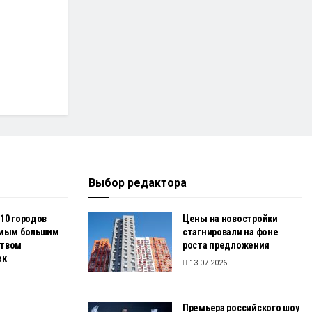
Выбор редактора
10 городов
Цены на новостройки
амым большим
стагнировали на фоне
ством
роста предложения
ек
13.07.2026
Премьера российского шоу