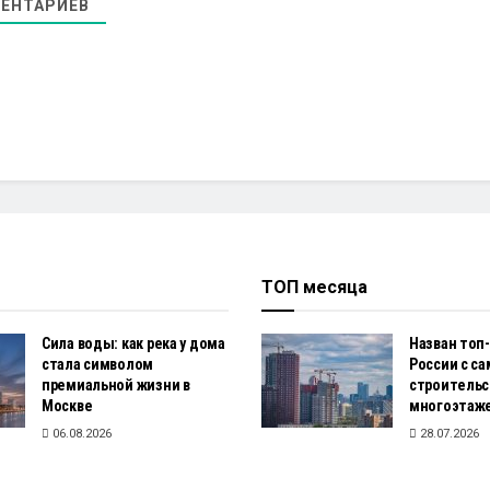
ЕНТАРИЕВ
ТОП месяца
Сила воды: как река у дома
Назван топ-
стала символом
России с с
премиальной жизни в
строитель
Москве
многоэтаж
06.08.2026
28.07.2026