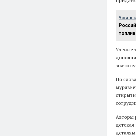
придатк
Читать т
Россий
топлив
Ученые 
дополнит
значите
По слова
муравье
открыти
сотрудн
Авторы 
детская
деталям