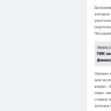
Дополни
которое
ужесточ
перетек
Чегодаев
Читать т
ПИК за
финан
Однако п
цен на 
видят. «
плюс-ми
ставки п
доходы о