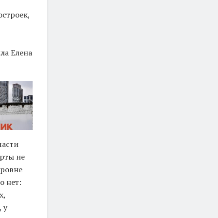
остроек,
ла Елена
части
рты не
уровне
о нет:
х,
 у