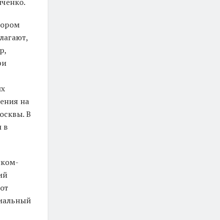
пченко.
тором
лагают,
р,
ри
ых
нения на
осквы. В
 в
нком-
ий
 от
циальный