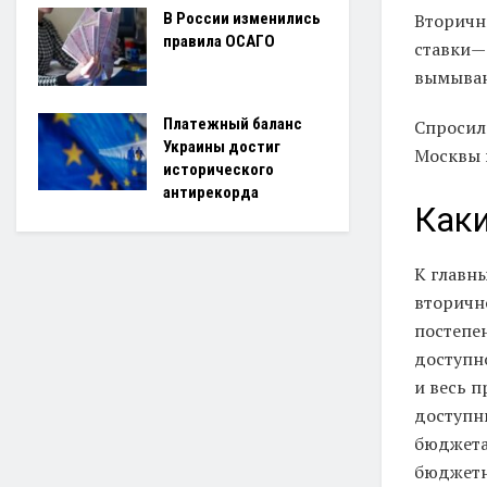
Вторичн
В России изменились
правила ОСАГО
ставки— 
вымыван
Платежный баланс
Спросил
Украины достиг
Москвы 
исторического
антирекорда
Каки
К главн
вторичн
постепе
доступн
и весь 
доступн
бюджета
бюджетн