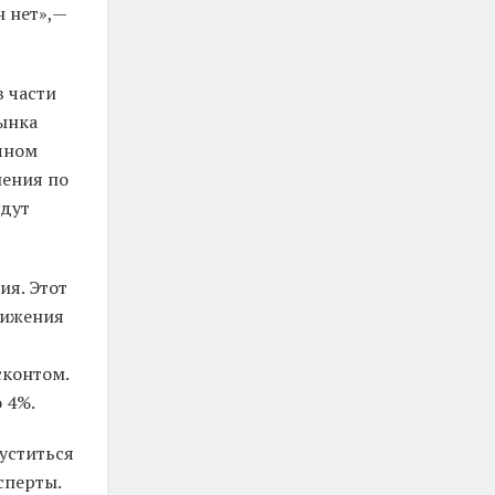
 нет»,—
в части
рынка
ичном
нения по
удут
ия. Этот
нижения
сконтом.
о 4%.
уститься
сперты.