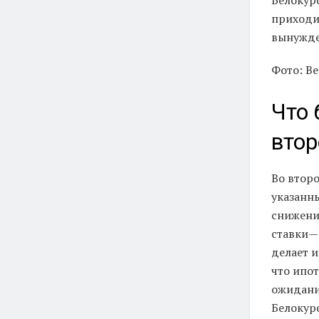
Белокуро
приходи
вынужде
Фото: Be
Что 
втор
Во втор
указанн
снижени
ставки—
делает и
что ипо
ожидани
Белокур