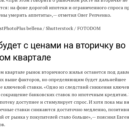
в. «При этом говорить о рыночном росте на вторичке не
тся: на фоне дорогой ипотеки и ограниченного спроса 
ны умерить аппетиты»,— отметил Олег Репченко.
stPhotoPlus bellena / Shutterstock / FOTODOM
будет с ценами на вторичку во
ом квартале
ом квартале рынок вторичного жилья останется под дав
ых выше факторов, но определяющим будет дальнейшее
е ключевой ставки. «Одно из следствий снижения ключе
 сокращение банковских ставок по ипотечным кредитам. 
потеку доступнее и стимулирует спрос. И хотя пока мы в
течные ставки снижаются достаточно медленно, позитив
й от рынка у покупателей стало больше»,— пояснил Евге
ов.