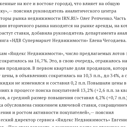
енные на юге и востоке города), что влияет на общую
ику»,— пояснил руководитель аналитического центра
торы рынка недвижимости IRN.RU» Олег Репченко. Часть
ции вторичного рынка находится на рынке аренды, на к
растут ставки, добавила руководитель департамента ана
инга «НДВ Супермаркет Недвижимости» Елена Чегодаева.
кам «Яндекс Недвижимости», число предлагаемых лотов 
сократилось на 16,7%. Это, в свою очередь, отражалось на
ии продавцов. В первом квартале доля продавцов, котор
цены, в объявлениях сократилась на 10,3 п.п., до 34%, а
кидки не изменился и составил 0,2 п.п. Повышали цены в
иях в процессе поиска покупателей 13,2% (+2,6 п.п. за кв
в, а средний размер повышения составил 4,2% (+0,7 п.п.)
а обусловлена снижением ключевой ставки, сокращение
ения и ростом активности покупателей»,— пояснил
еский директор сервиса «Яндекс Недвижимость» Евген