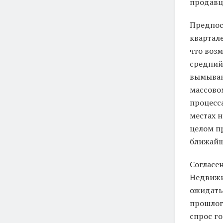
продавц
Предпос
квартал
что воз
средний
вымыван
массово
процесса
местах 
целом п
ближайш
Согласе
Недвижи
ожидать,
прошлог
спрос го