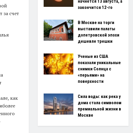
начнётся 13 августа, а
вой
закончится 12-го
 за счет
В Москве на торги
выставили палаты
илья
допетровской эпохи
дешевле трешки
Ученые из США
показали уникальные
снимки Солнца с
на
«перьями» на
поверхности
т
Сила воды: как река у
але, как
дома стала символом
иболее
премиальной жизни в
енного
Москве
о