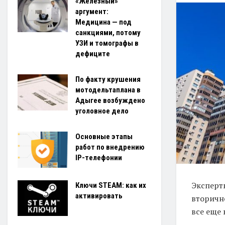
«Железный»
аргумент:
Медицина — под
санкциями, потому
УЗИ и томографы в
дефиците
По факту крушения
мотодельтаплана в
Адыгее возбуждено
уголовное дело
Основные этапы
работ по внедрению
IP-телефонии
Эксперт
Ключи STEAM: как их
активировать
вторичн
все еще 