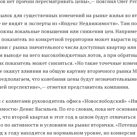
ов нет причин пересматривать цены»,— пояснил Олег Ре
ылок для существенных изменений на рынке жилья во в
е не видят и эксперты из «Яндекс Недвижимости». Там по
можны локальные повышения или снижения цен. Наприме
 показатель по конкретной территории может вырасти п
ии с рынка значительного числа доступных квартир или
м выводе на него высокобюджетных лотов, а при обратн
х показатель может снизиться. «Но такие точечные изме
не окажут влияния на общую картину вторичного рынка М
редполагаем, что колебания цены будут незначительными
ей перспективе»,— отметил представитель компании.
н с коллегами руководитель офиса «Новослободский» «И
мости» Денис Васильев. По его словам, пока нет основан
 что второй квартал и этот год в целом будут отличаться
о по активности и условиям на рынке вторички. «Потен
д к году находится на нормальном уровне, но конверсия