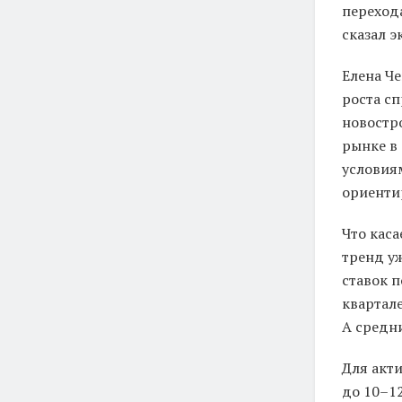
переход
сказал э
Елена Че
роста сп
новостр
рынке в 
условия
ориенти
Что каса
тренд у
ставок 
квартале
А средни
Для акт
до 10–1