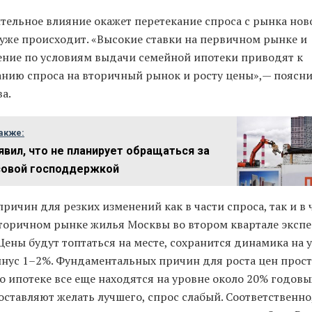
тельное влияние окажет перетекание спроса с рынка нов
 уже происходит. «Высокие ставки на первичном рынке и
ение по условиям выдачи семейной ипотеки приводят к
анию спроса на вторичный рынок и росту цены»,— поясни
а.
акже:
явил, что не планирует обращаться за
совой господдержкой
ричин для резких изменений как в части спроса, так и в 
вторичном рынке жилья Москвы во втором квартале экспе
Цены будут топтаться на месте, сохранится динамика на 
нус 1–2%. Фундаментальных причин для роста цен прост
о ипотеке все еще находятся на уровне около 20% годовы
ставляют желать лучшего, спрос слабый. Соответственно,