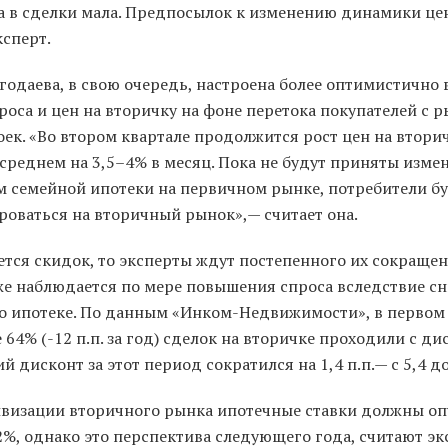
а в сделки мала. Предпосылок к изменению динамики цен
ксперт.
годаева, в свою очередь, настроена более оптимистично 
роса и цен на вторичку на фоне перетока покупателей с 
оек. «Во втором квартале продолжится рост цен на втор
среднем на 3,5–4% в месяц. Пока не будут приняты изме
м семейной ипотеки на первичном рынке, потребители б
роваться на вторичный рынок»,— считает она.
ется скидок, то эксперты ждут постепенного их сокращен
же наблюдается по мере повышения спроса вследствие с
по ипотеке. По данным «Инком-Недвижимости», в первом
 64% (-12 п.п. за год) сделок на вторичке проходили с ди
й дисконт за этот период сократился на 1,4 п.п.— с 5,4 д
ивизации вторичного рынка ипотечные ставки должны оп
2%, однако это перспектива следующего года, считают эк