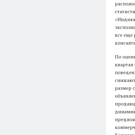
располож
статист
«Индика
экспози
все еще 
консалт
По оцен
квартал 
поведен
снижают 
размер с
объявлен
продавцо
динамик
предлож
коммерч