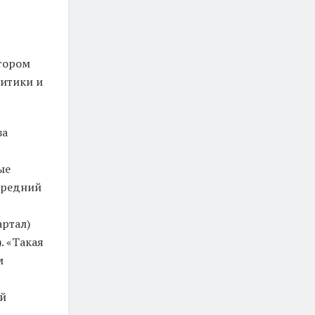
отором
литики и
за
ые
 средний
артал)
. «Такая
м
ий