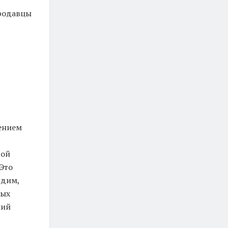
продавцы
лением
вой
Это
идим,
ных
ний